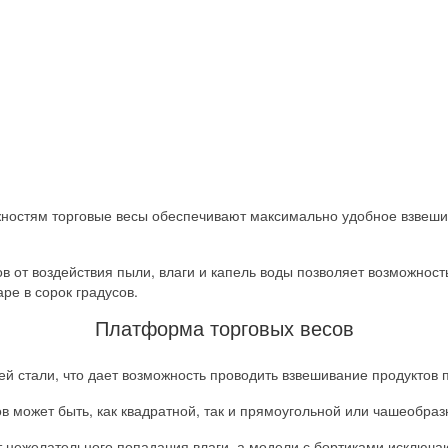
остям торговые весы обеспечивают максимально удобное взвешива
в от воздействия пыли, влаги и капель воды позволяет возможност
ре в сорок градусов.
Платформа торговых весов
 стали, что дает возможность проводить взвешивание продуктов 
может быть, как квадратной, так и прямоугольной или чашеобраз
нежелательного попадания влаги, а модели с бортиками исключаю