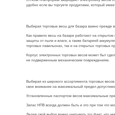
удобно если вы торгуете продуктами, который имее
Выбирая торговые весы для базара важно прежде вс
Как правило весы на базаре работают на открытом
защиты от пыли и влаги, а также батареей аккумул
торговых павильонах, так и на открытых торговых п
Корпус электронных торговых весов может быт сдел
не подверженным механическим повреждениям.
Выбирая из широкого ассортимента торговых весов 
свое внимание на максимальный предел допустимо
Установленные паспортом весов максимальные пре
Запас НПВ всегда должен быть и это при том что м
Делая свой выбор важно учитывать тот факт, что ч