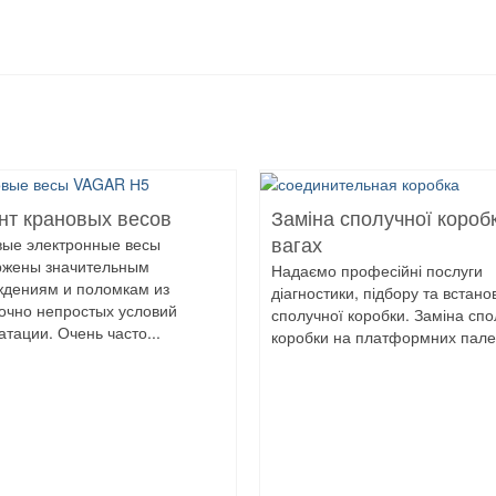
нт крановых весов
Заміна сполучної короб
вые электронные весы
вагах
ржены значительным
Надаємо професійні послуги
ждениям и поломкам из
діагностики, підбору та встан
очно непростых условий
сполучної коробки. Заміна спо
атации. Очень часто...
коробки на платформних палет