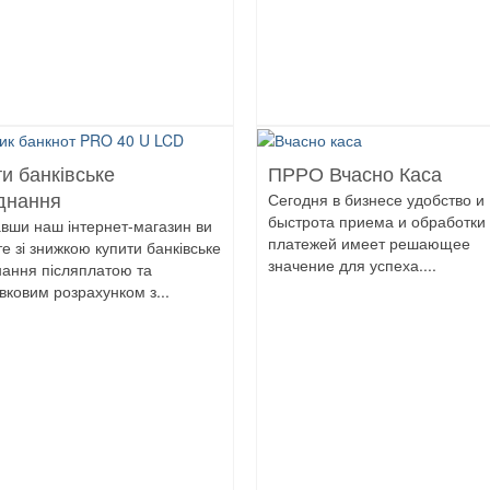
и банківське
ПРРО Вчасно Каса
Сегодня в бизнесе удобство и
днання
быстрота приема и обработки
авши наш інтернет-магазин ви
платежей имеет решающее
е зі знижкою купити банківське
значение для успеха....
ання післяплатою та
івковим розрахунком з...