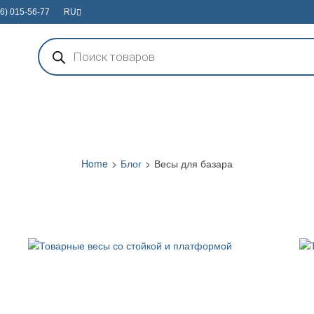
6) 015-56-77
RU
Поиск
товаров
Home
>
Блог
>
Весы для базара