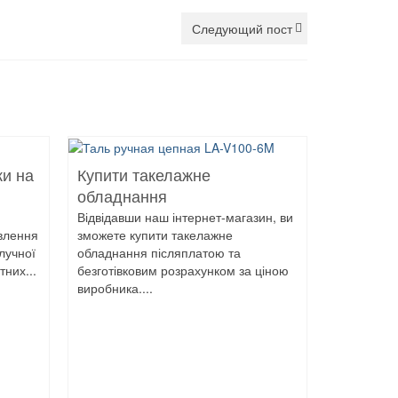
Следующий пост
ки на
Купити такелажне
обладнання
Відвідавши наш інтернет-магазин, ви
овлення
зможете купити такелажне
лучної
обладнання післяплатою та
них...
безготівковим розрахунком за ціною
виробника....