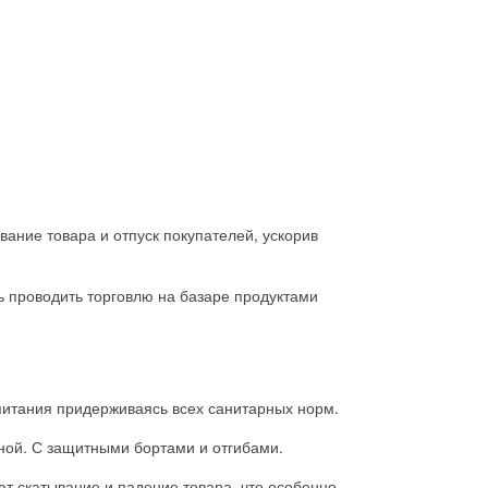
ние товара и отпуск покупателей, ускорив
ь проводить торговлю на базаре продуктами
питания придерживаясь всех санитарных норм.
ной. С защитными бортами и отгибами.
т скатывание и падение товара, что особенно