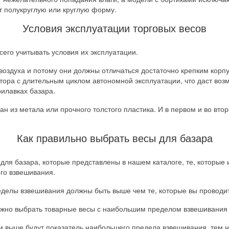
т полукруглую или круглую форму.
Условия эксплуатации торговых весов
его учитывать условия их эксплуатации.
 воздуха и потому они должны отличаться достаточно крепким кор
ятора с длительным циклом автономной эксплуатации, что даст воз
рилавках базара.
ан из метала или прочного толстого пластика. И в первом и во вт
Как правильно выбрать весы для базара
для базара, которые представлены в нашем каталоге, те, которые
го взвешивания.
делы взвешивания должны быть выше чем те, которые вы проводи
ожно выбрать товарные весы с наибольшим пределом взвешивания о
ем выше будут показатель наибольшего предела взвешивания, тем н