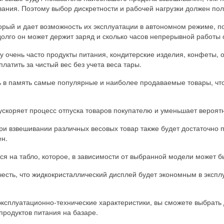
вания. Поэтому выбор дискретности и рабочей нагрузки должен по
орый и дает возможность их эксплуатации в автономном режиме, п
 долго он может держит заряд и сколько часов непрерывной работы
у очень часто продукты питания, кондитерские изделия, конфеты, 
платить за чистый вес без учета веса тары.
 в память самые популярные и наиболее продаваемые товары, что
скоряет процесс отпуска товаров покупателю и уменьшает вероятно
и взвешивании различных весовых товар также будет достаточно п
ен.
ся на табло, которое, в зависимости от выбранной модели может 
честь, что жидкокристаллический дисплей будет экономным в эксплу
ксплуатационно-технические характеристики, вы сможете выбрать
продуктов питания на базаре.