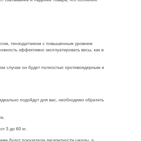
пусом, тензодатчиком с повышенным уровнем
можность эффективно эксплуатировать весы, как в
ором случае он будет полностью противоядерным и
 идеально подойдут для вас, необходимо обратить
те.
т 3 до 60 кг.
иже будут показатели дискретности шкалы, а