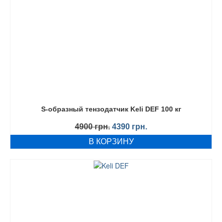
S-образный тензодатчик Keli DEF 100 кг
Первоначальная
Текущая
4900
грн.
4390
грн.
цена
цена:
В КОРЗИНУ
составляла
4390 грн..
4900 грн..