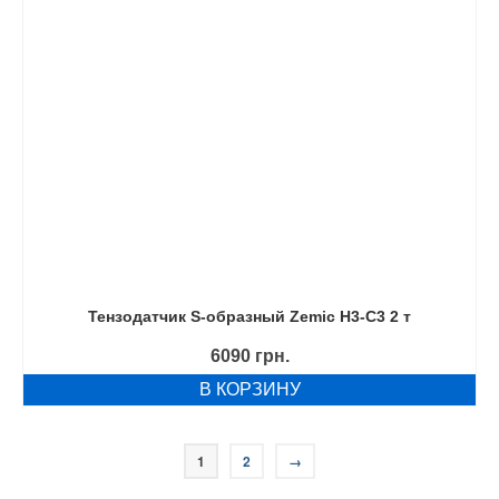
Тензодатчик S-образный Zemic H3-C3 2 т
6090
грн.
В КОРЗИНУ
1
2
→