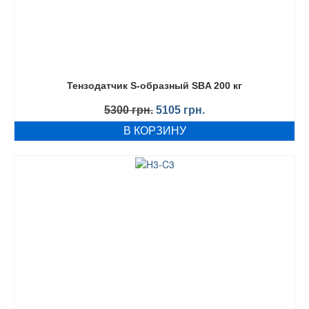
Тензодатчик S-образный SBA 200 кг
Первоначальная
Текущая
5300
грн.
5105
грн.
цена
цена:
В КОРЗИНУ
составляла
5105 грн..
5300 грн..