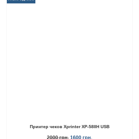
Принтер чеков Xprinter XP-58IIH USB
Первоначальная
Текущая
2000
грн.
1600
грн.