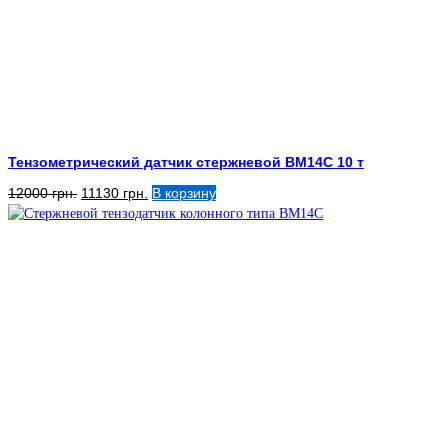
Тензометрический датчик стержневой BM14C 10 т
Первоначальная
Текущая
12000
грн.
11130
грн.
В корзину
цена
цена:
составляла
11130 грн..
12000 грн..