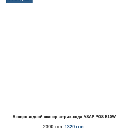
Беспроводной сканер штрих-кода ASAP POS E10W
Первоначальная
Текущая
2300
грн.
1320
грн.