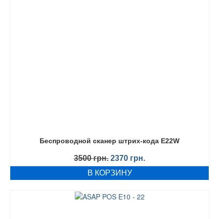
Беспроводной сканер штрих-кода E22W
Первоначальная
Текущая
3500
грн.
2370
грн.
цена
цена:
В КОРЗИНУ
составляла
2370 грн..
3500 грн..