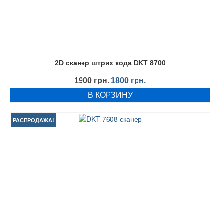
2D cканер штрих кода DKT 8700
Первоначальная
Текущая
1900
грн.
1800
грн.
цена
цена:
В КОРЗИНУ
составляла
1800 грн..
1900 грн..
РАСПРОДАЖА!