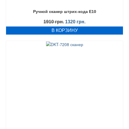
Ручной сканер штрих-кода E10
Первоначальная
Текущая
1910
грн.
1320
грн.
цена
цена:
В КОРЗИНУ
составляла
1320 грн..
1910 грн..