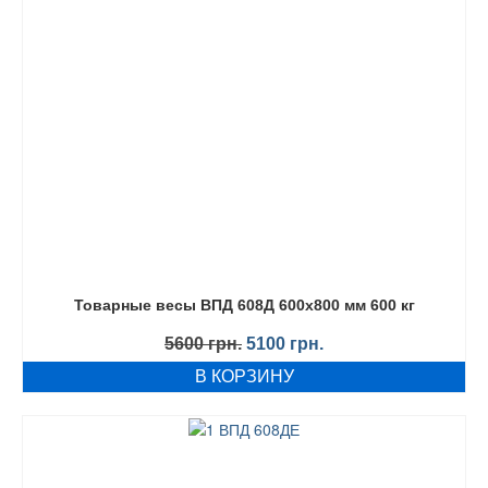
Товарные весы ВПД 608Д 600х800 мм 600 кг
Первоначальная
Текущая
5600
грн.
5100
грн.
цена
цена:
В КОРЗИНУ
составляла
5100 грн..
5600 грн..