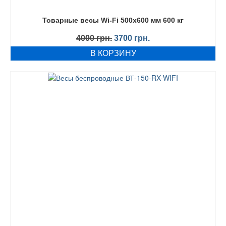
Товарные весы Wi-Fi 500х600 мм 600 кг
Первоначальная
Текущая
4000
грн.
3700
грн.
цена
цена:
В КОРЗИНУ
составляла
3700 грн..
4000 грн..