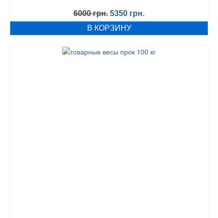
Первоначальная
Текущая
6000
грн.
5350
грн.
цена
цена:
В КОРЗИНУ
составляла
5350 грн..
6000 грн..