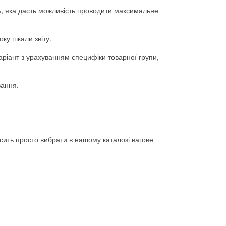
ь, яка дасть можливість проводити максимальне
оку шкали звіту.
аріант з урахуванням специфіки товарної групи,
вання.
осить просто вибрати в нашому каталозі вагове