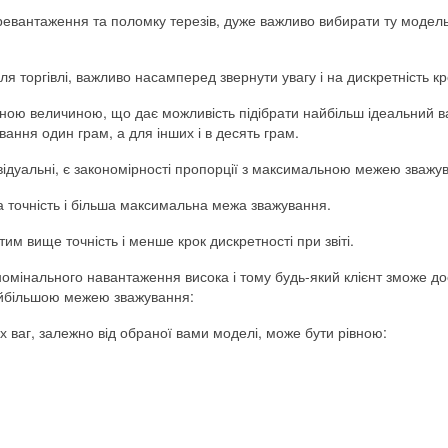
ревантаження та поломку терезів, дуже важливо вибирати ту модел
я торгівлі, важливо насамперед звернути увагу і на дискретність кр
льною величиною, що дає можливість підібрати найбільш ідеальний в
вання один грам, а для інших і в десять грам.
ідуальні, є закономірності пропорції з максимальною межею зважу
а точність і більша максимальна межа зважування.
м вище точність і менше крок дискретності при звіті.
номінального навантаження висока і тому будь-який клієнт зможе д
айбільшою межею зважування:
 ваг, залежно від обраної вами моделі, може бути рівною: