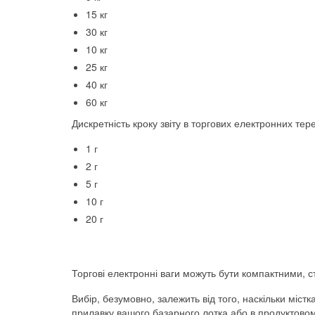
15 кг
30 кг
10 кг
25 кг
40 кг
60 кг
Дискретність кроку звіту в торгових електронних т
1 г
2 г
5 г
10 г
20 г
Торгові електронні ваги можуть бути компактними,
Вибір, безумовно, залежить від того, наскільки міст
прилавку вашого базарного лотка або в продуктовом