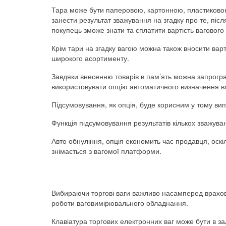
Тара може бути паперовою, картонною, пластиковою
занести результат зважування на згадку про те, після
покупець зможе знати та сплатити вартість вагового
Крім тари на згадку вагою можна також вносити варт
широкого асортименту.
Завдяки внесенню товарів в пам’ять можна запрогра
використовувати опцію автоматичного визначення ва
Підсумовування, як опція, буде корисним у тому вип
Функція підсумовування результатів кількох зважува
Авто обнуління, опція економить час продавця, оскі
знімається з вагомої платформи.
Вибираючи торгові ваги важливо насамперед враховув
роботи ваговимірювального обладнання.
Клавіатура торгових електронних ваг може бути в за