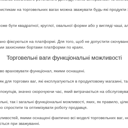
стикам на торговельних вагах можна зважувати будь-які продукти 
же бути квадратної, круглої, овальної форми або у вигляді чаші,
ано фіксуються на платформі. Для того, щоб не допустити скочуван
ими захисними бортами платформи по краях.
Торговельні ваги функціональні можливості
иво враховувати функціонал, якими оснащені.
 для торгових ваг, які експлуатуються в продуктовому магазині, так
 покупців, значно скорочуючи час, який витрачається на обслуговува
ьні, так і загальні функціональні можливості, яких, як правило, ці
 спростити та оптимізувати роботу продавця.
ивостей, якими оснащені фактично всі моделі торговельних ваг, н
ється при зважуванні.