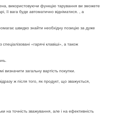
лена, використовуючи функцію тарування ви зможете
і, її вага буде автоматично відніматися. , а
опомагає швидко знайти необхідну позицію за дуже
пеціалізовані «гарячі клавіші», а також
ань.
і визначити загальну вартість покупки.
дразу ж після того, як продукт, що зважується,
ки на точність зважування, але і на ефективність