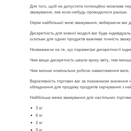
Для того, щоб не допустити потенційно можливе пе
зважування, яке коли-небудь проводилося раніше.
Окрім найбільшої межі зважування, вибираючи ваг дл
Дискретність для кожної моделі ваг буде індивідуа
оскільки для одних продуктів важлива точність зважу
Незважаючи на те, що параметри дискретності індив
Чим вище дискретність шкали кроку звіту, тим менш
Чим менше номінальне робоче навантаження ваги, ти
Варіативність торгових ваг за показником значення 
обладнання для продажу продуктів харчування з н
Найбільша межа зважування для настільних торгових
3 кг
6 кг
2 кг
5 кг