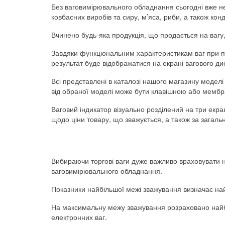
Без ваговимірювального обладнання сьогодні вже 
ковбасних виробів та сиру, м’яса, риби, а також ко
Вчинено будь-яка продукція, що продається на вагу,
Завдяки функціональним характеристикам ваг при п
результат буде відображатися на екрані вагового ди
Всі представлені в каталозі нашого магазину модел
від обраної моделі може бути клавішною або мемб
Ваговий індикатор візуально розділений на три екра
щодо ціни товару, що зважується, а також за загаль
Вибираючи торгові ваги дуже важливо враховувати
ваговимірювального обладнання.
Показники найбільшої межі зважування визначає най
На максимальну межу зважування розраховано найб
електронних ваг.