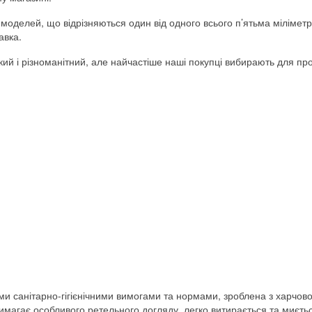
ь моделей, що відрізняються один від одного всього п’ятьма мілімет
авка.
 і різноманітний, але найчастіше наші покупці вибирають для прод
и санітарно-гігієнічними вимогами та нормами, зроблена з харчово
 вимагає особливого ретельного догляду, легко витирається та миєть