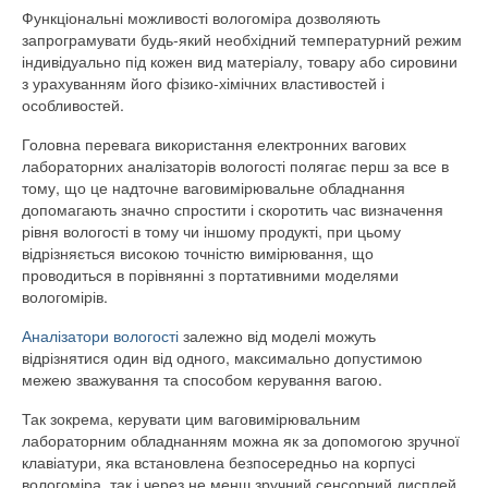
Функціональні можливості вологоміра дозволяють
запрограмувати будь-який необхідний температурний режим
індивідуально під кожен вид матеріалу, товару або сировини
з урахуванням його фізико-хімічних властивостей і
особливостей.
Головна перевага використання електронних вагових
лабораторних аналізаторів вологості полягає перш за все в
тому, що це надточне ваговимірювальне обладнання
допомагають значно спростити і скоротить час визначення
рівня вологості в тому чи іншому продукті, при цьому
відрізняється високою точністю вимірювання, що
проводиться в порівнянні з портативними моделями
вологомірів.
Аналізатори вологості
залежно від моделі можуть
відрізнятися один від одного, максимально допустимою
межею зважування та способом керування вагою.
Так зокрема, керувати цим ваговимірювальним
лабораторним обладнанням можна як за допомогою зручної
клавіатури, яка встановлена ​​безпосередньо на корпусі
вологоміра, так і через не менш зручний сенсорний дисплей.