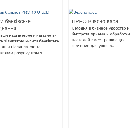
и банківське
ПРРО Вчасно Каса
Сегодня в бизнесе удобство и
днання
быстрота приема и обработки
авши наш інтернет-магазин ви
платежей имеет решающее
е зі знижкою купити банківське
значение для успеха....
ання післяплатою та
івковим розрахунком з...