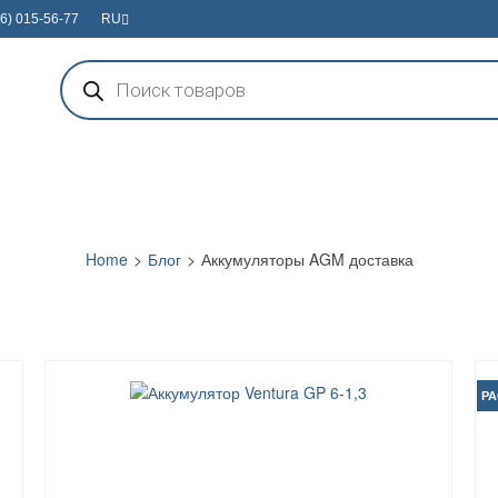
6) 015-56-77
RU
Поиск
товаров
Home
>
Блог
>
Аккумуляторы AGM доставка
Р