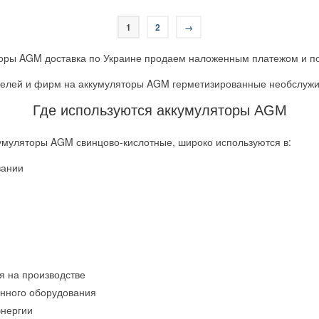
1
2
→
оры AGM доставка по Украине продаем наложенным платежом и по
ателей и фирм на аккумуляторы AGM герметизированные необслуж
Где используются аккумуляторы AGM
муляторы AGM свинцово-кислотные, широко используются в:
вании
я на производстве
нного оборудования
энергии