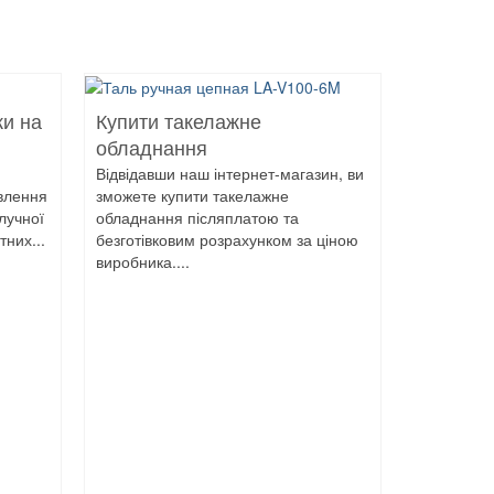
ки на
Купити такелажне
обладнання
Відвідавши наш інтернет-магазин, ви
овлення
зможете купити такелажне
лучної
обладнання післяплатою та
них...
безготівковим розрахунком за ціною
виробника....