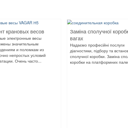
нт крановых весов
Заміна сполучної короб
вые электронные весы
вагах
ржены значительным
Надаємо професійні послуги
ждениям и поломкам из
діагностики, підбору та встан
очно непростых условий
сполучної коробки. Заміна спо
атации. Очень часто...
коробки на платформних палет