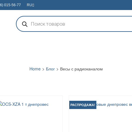
6) 015-56-77
RU
Поиск
товаров
Home
>
Блог
>
Весы с радиоканалом
РАСПРОДАЖА!