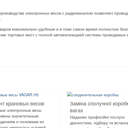
производстве электронных весов с радиоканалом позволяет прово
.
оваров максимально удобным и в тоже самое время полностью безо
дание торговых мест с полной автоматизацией системы проводимых
нт крановых весов
Заміна сполучної короб
вые электронные весы
вагах
ржены значительным
Надаємо професійні послуги
ждениям и поломкам из
діагностики, підбору та встан
очно непростых условий