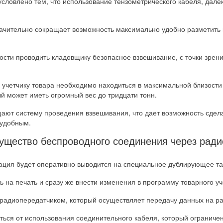
ловлено тем, что использование тензометрического кабеля, далек
 значительно сокращает возможность максимально удобно разметит
сти проводить кладовщику безопасное взвешивание, с точки зрен
учетчику товара необходимо находиться в максимальной близости к 
ый может иметь огромный вес до тридцати тонн.
ают систему проведения взвешивания, что дает возможность сдел
 удобным.
ущество беспроводного соединения через ради
ция будет оперативно выводится на специальное дублирующее т
 на печать и сразу же внести изменения в программу товарного уч
радиопередатчиком, который осуществляет передачу данных на р
ться от использования соединительного кабеля, который ограничен