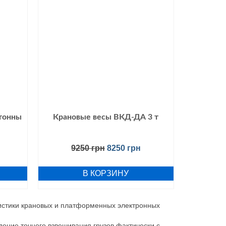
тонны
Крановые весы ВКД-ДА 3 т
9250
грн
8250
грн
В КОРЗИНУ
ристики крановых и платформенных электронных
ние точного взвешивания грузов фактически с