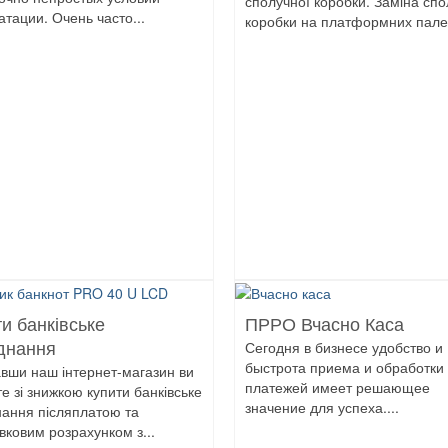
сполучної коробки. Заміна спо
атации. Очень часто...
коробки на платформних палет
и банківське
ПРРО Вчасно Каса
Сегодня в бизнесе удобство и
днання
быстрота приема и обработки
авши наш інтернет-магазин ви
платежей имеет решающее
е зі знижкою купити банківське
значение для успеха....
ання післяплатою та
івковим розрахунком з...