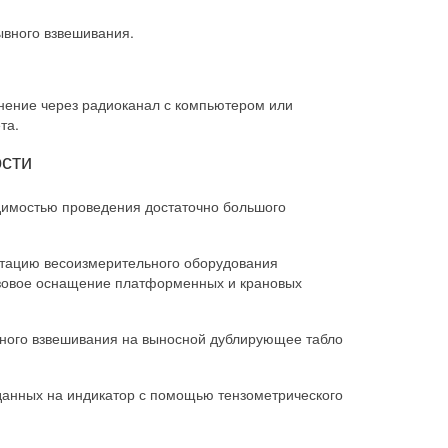
ывного взвешивания.
инение через радиоканал с компьютером или
та.
сти
одимостью проведения достаточно большого
ктацию весоизмерительного оборудования
азовое оснащение платформенных и крановых
нного взвешивания на выносной дублирующее табло
данных на индикатор с помощью тензометрического