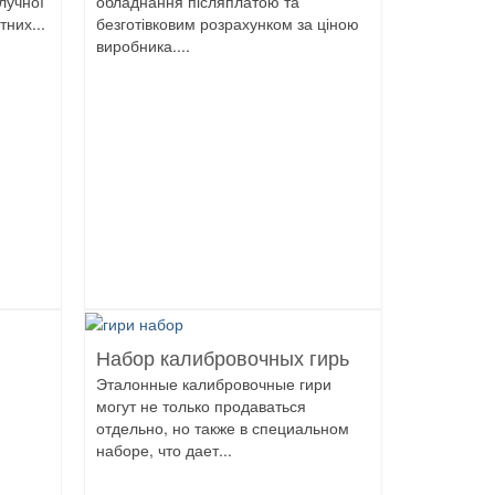
лучної
обладнання післяплатою та
них...
безготівковим розрахунком за ціною
виробника....
Набор калибровочных гирь
Эталонные калибровочные гири
могут не только продаваться
отдельно, но также в специальном
наборе, что дает...