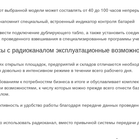
от выбранной модели может составлять от 40 до 100 часов непрер
напомнит специальный, встроенный индикатор контроля батарей
вести подключение дублирующего табло, а также установить соед
х проведенного взвешивания в специализированные программы уче
сы с радиоканалом эксплуатационные возможно
виях открытых площадок, предприятий и складов отличаются необх
 довольно в интенсивном режиме в течении всего рабочего дня.
ованиям к потребностям бизнеса в итоге и обуславливает компле
 возможностями, к числу которых можно прежде всего отнести б
алом.
тивность и удобство работы благодаря передаче данных проведе
о использовать радиоканал, вместо привычной системы передачи 