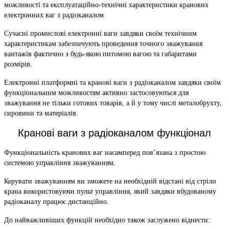
можливості та експлуатаційно-технічні характеристики кранових
електронних ваг з радіоканалом
Сучасні промислові електронні ваги завдяки своїм технічним
характеристикам забезпечують проведення точного зважування
вантажів фактично з будь-якою питомою вагою та габаритами
розмірів.
Електронні платформні та кранові ваги з радіоканалом завдяки своїм
функціональним можливостям активно застосовуються для
зважування не тільки готових товарів, а й у тому числі металобрухту,
сировини та матеріалів.
Кранові ваги з радіоканалом функціонал
Функціональність кранових ваг насамперед пов’язана з простою
системою управління зважуванням.
Керувати зважуванням ви зможете на необхідній відстані від стріли
крана використовуючи пульт управління, який завдяки вбудованому
радіоканалу працює дистанційно.
До найважливіших функцій необхідно також заслужено віднести: