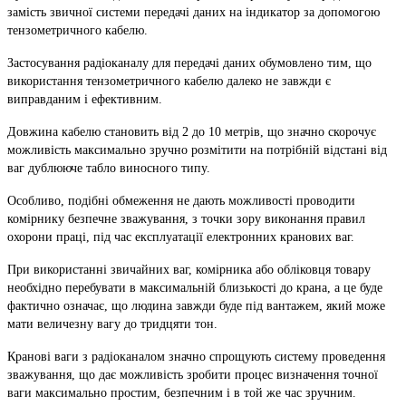
замість звичної системи передачі даних на індикатор за допомогою
тензометричного кабелю.
Застосування радіоканалу для передачі даних обумовлено тим, що
використання тензометричного кабелю далеко не завжди є
виправданим і ефективним.
Довжина кабелю становить від 2 до 10 метрів, що значно скорочує
можливість максимально зручно розмітити на потрібній відстані від
ваг дублююче табло виносного типу.
Особливо, подібні обмеження не дають можливості проводити
комірнику безпечне зважування, з точки зору виконання правил
охорони праці, під час експлуатації електронних кранових ваг.
При використанні звичайних ваг, комірника або обліковця товару
необхідно перебувати в максимальній близькості до крана, а це буде
фактично означає, що людина завжди буде під вантажем, який може
мати величезну вагу до тридцяти тон.
Кранові ваги з радіоканалом значно спрощують систему проведення
зважування, що дає можливість зробити процес визначення точної
ваги максимально простим, безпечним і в той же час зручним.