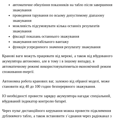
автоматичне обнуління показників на табло після завершення
зважування
проведення тарування по всьому допустимому діапазону
зважування
можливість підсумовувати кілька останніх результатів
зважування
фіксації показань останнього зважування
зважування нестабільного вантажу
функція усередненого значення результату зважування
Кранові ваги можуть працювати від мережі, а також від вбудованого
акумулятора автономно, але в тому і в іншому випадку, в
автоматичному режимі використовуватиметься економічний режим
споживання енергії.
Автономна робота кранових ваг, залежно від обраної моделі, може
становити від 40 до 100 годин безперервного зважування.
ІО необхідності провести зарядку акумулятора нагадає спеціальний,
вбудований індикатор контролю батареї.
Через пульт дистанційного керування можна провести підключення
дублюючого табло, а також встановити з’єднання через радіоканал з