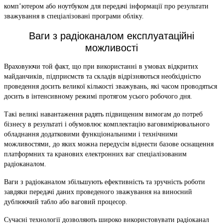
комп’ютером або ноутбуком для передачі інформації про результати
зважування в спеціалізовані програми обліку.
Ваги з радіоканалом експлуатаційні
можливості
Враховуючи той факт, що при використанні в умовах відкритих
майданчиків, підприємств та складів відрізняються необхідністю
проведення досить великої кількості зважувань, які часом проводяться
досить в інтенсивному режимі протягом усього робочого дня.
Такі великі навантаження радять підвищеним вимогам до потреб
бізнесу в результаті і обумовлює комплектацію ваговимірювального
обладнання додатковими функціональними і технічними
можливостями, до яких можна передусім віднести базове оснащення
платформних та кранових електронних ваг спеціалізованим
радіоканалом.
Ваги з радіоканалом збільшують ефективність та зручність роботи
завдяки передачі даних проведеного зважування на виносний
дублюючий табло або ваговий процесор.
Сучасні технології дозволяють широко використовувати радіоканал