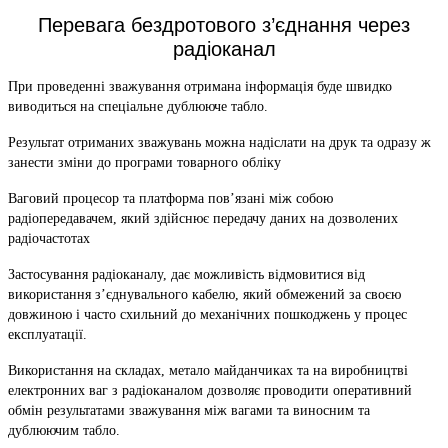
Перевага бездротового з’єднання через
радіоканал
При проведенні зважування отримана інформація буде швидко
виводиться на спеціальне дублююче табло.
Результат отриманих зважувань можна надіслати на друк та одразу ж
занести зміни до програми товарного обліку
Ваговий процесор та платформа пов’язані між собою
радіопередавачем, який здійснює передачу даних на дозволених
радіочастотах
Застосування радіоканалу, дає можливість відмовитися від
використання з’єднувального кабелю, який обмежений за своєю
довжиною і часто схильний до механічних пошкоджень у процес
експлуатації.
Використання на складах, метало майданчиках та на виробництві
електронних ваг з радіоканалом дозволяє проводити оперативний
обмін результатами зважування між вагами та виносним та
дублюючим табло.