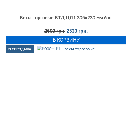
Весы торговые ВТД ЦЛ1 305х230 мм 6 кг
Первоначальная
Текущая
2600
грн.
2530
грн.
цена
цена:
В КОРЗИНУ
составляла
2530 грн..
2600 грн..
РАСПРОДАЖА!