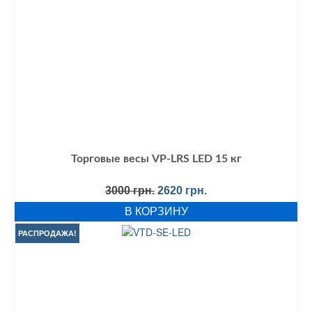
Торговые весы VP-LRS LED 15 кг
Первоначальная
Текущая
3000
грн.
2620
грн.
цена
цена:
В КОРЗИНУ
составляла
2620 грн..
3000 грн..
РАСПРОДАЖА!