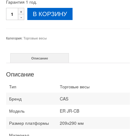
Гарантия 1 год.
Количество
В КОРЗИНУ
товара
Весы
торговые
JR-
Категория:
Торговые весы
CB
30
кг
Описание
Описание
Тип
Торговые весы
Бренд
CAS
Модель
ER JR-CB
Размер платформы
209х290 мм
Материал