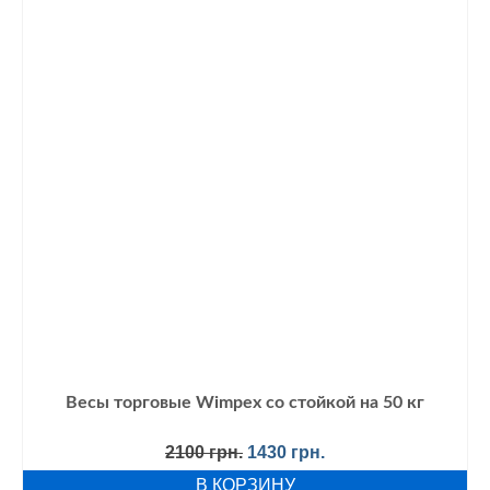
Весы торговые Wimpex со стойкой на 50 кг
Первоначальная
Текущая
2100
грн.
1430
грн.
цена
цена:
В КОРЗИНУ