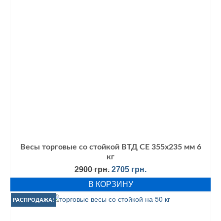
Весы торговые со стойкой ВТД СЕ 355х235 мм 6
кг
Первоначальная
Текущая
2900
грн.
2705
грн.
цена
цена:
В КОРЗИНУ
составляла
2705 грн..
2900 грн..
РАСПРОДАЖА!