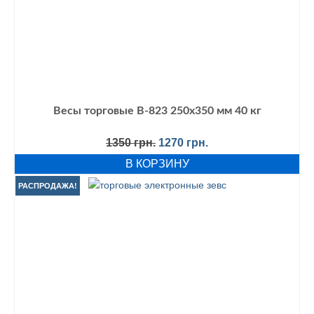
Весы торговые В-823 250х350 мм 40 кг
Первоначальная
Текущая
1350
грн.
1270
грн.
цена
цена:
В КОРЗИНУ
составляла
1270 грн..
1350 грн..
РАСПРОДАЖА!