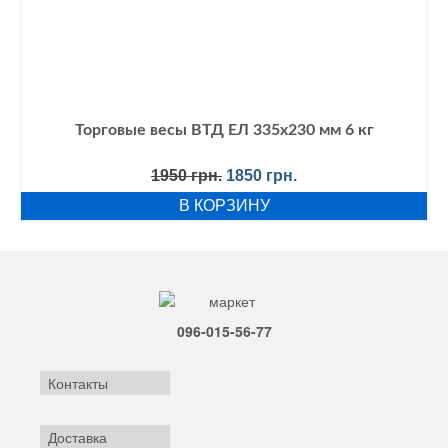
Торговые весы ВТД ЕЛ 335х230 мм 6 кг
Первоначальная
Текущая
1950
грн.
1850
грн.
цена
цена:
В КОРЗИНУ
составляла
1850 грн..
1950 грн..
096-015-56-77
Контакты
Доставка