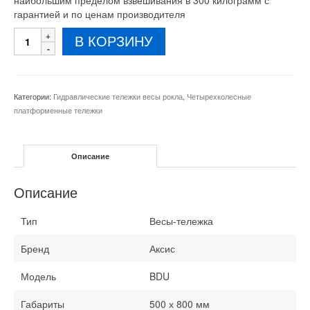
наибольшим пределом взвешивания в 300 килограмм с
гарантией и по ценам производителя
Количество
В КОРЗИНУ
товара
Тележка
с
весами
Категории:
Гидравлические тележки весы рокла
,
Четырехколесные
Аксис
платформенные тележки
300
кг
Описание
Описание
Тип
Весы-тележка
Бренд
Аксис
Модель
BDU
Габариты
500 х 800 мм