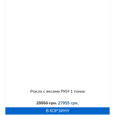
Рокла с весами РКН 1 тонна
Первоначальная
Текущая
29950
грн.
27955
грн.
цена
цена:
В КОРЗИНУ
составляла
27955 грн..