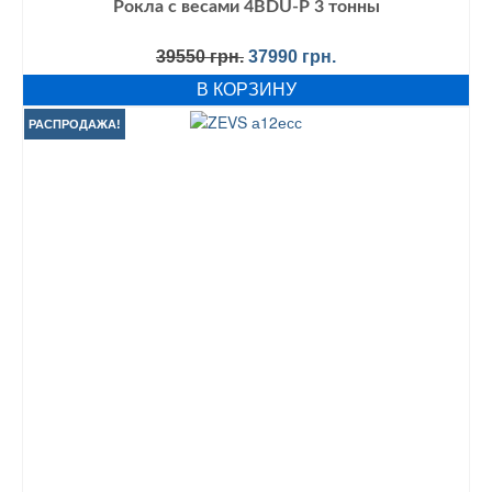
Рокла с весами 4BDU-Р 3 тонны
Первоначальная
Текущая
39550
грн.
37990
грн.
цена
цена:
В КОРЗИНУ
составляла
37990 грн..
39550 грн..
РАСПРОДАЖА!