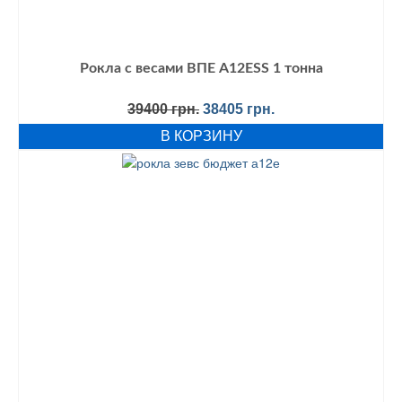
Рокла с весами ВПЕ A12ESS 1 тонна
Первоначальная
Текущая
39400
грн.
38405
грн.
цена
цена:
В КОРЗИНУ
составляла
38405 грн..
39400 грн..