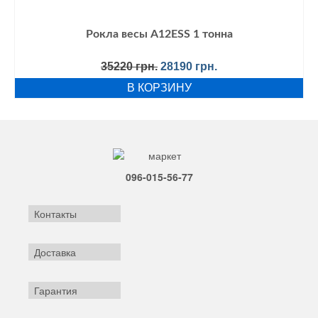
Рокла весы A12ESS 1 тонна
Первоначальная
Текущая
35220
грн.
28190
грн.
цена
цена:
В КОРЗИНУ
составляла
28190 грн..
35220 грн..
096-015-56-77
Контакты
Доставка
Гарантия