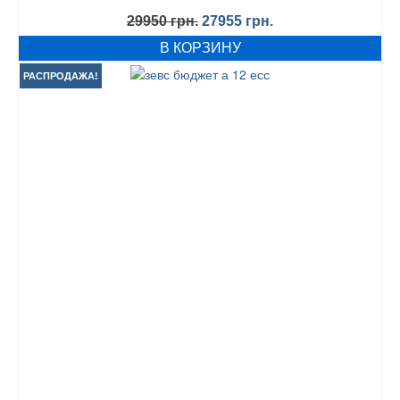
Первоначальная
Текущая
29950
грн.
27955
грн.
цена
цена:
В КОРЗИНУ
составляла
27955 грн..
29950 грн..
РАСПРОДАЖА!