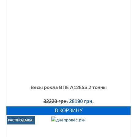
Весы рокла ВПЕ A12ESS 2 тонны
Первоначальная
Текущая
32220
грн.
28190
грн.
цена
цена:
В КОРЗИНУ
составляла
28190 грн..
32220 грн..
РАСПРОДАЖА!