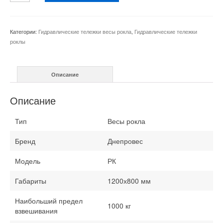
Весы
рокла
РК
Категории:
Гидравлические тележки весы рокла
,
Гидравлические тележки
1
роклы
тонна
Описание
Описание
Тип
Весы рокла
Бренд
Днепровес
Модель
РК
Габариты
1200х800 мм
Наибольший предел
1000 кг
взвешивания