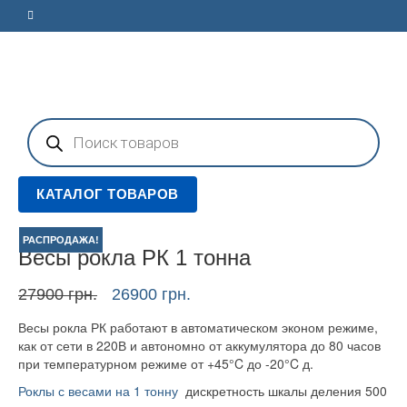
Поиск
товаров
КАТАЛОГ ТОВАРОВ
РАСПРОДАЖА!
Весы рокла РК 1 тонна
Первоначальная
Текущая
27900
грн.
26900
грн.
цена
цена:
Весы рокла РК работают в автоматическом эконом режиме,
составляла
26900 грн..
как от сети в 220В и автономно от аккумулятора до 80 часов
27900 грн..
при температурном режиме от +45°C до -20°C д.
Роклы с весами на 1 тонну
дискретность шкалы деления 500