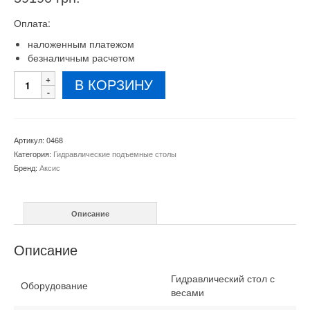
Оплата:
наложенным платежом
безналичным расчетом
Количество
В КОРЗИНУ
товара
Стол
гидравлический
с
Артикул:
0468
весами
Категория:
Гидравлические подъемные столы
4BDU600T-
Бренд:
Аксис
1500A
600
кг
Описание
Описание
Гидравлический стол с
Оборудование
весами