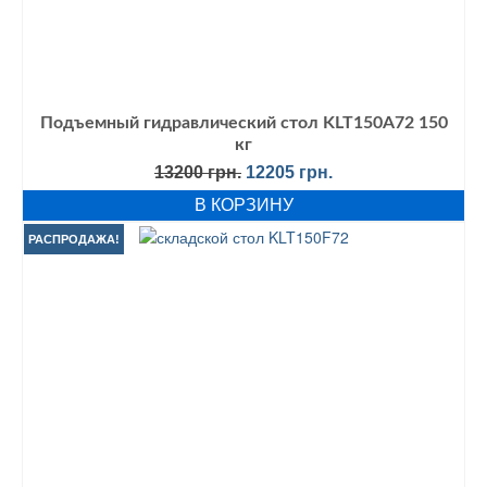
Подъемный гидравлический стол KLT150A72 150
кг
Первоначальная
Текущая
13200
грн.
12205
грн.
цена
цена:
В КОРЗИНУ
составляла
12205 грн..
13200 грн..
РАСПРОДАЖА!