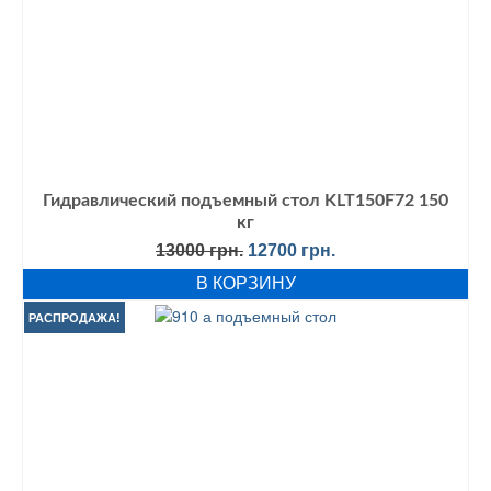
Гидравлический подъемный стол KLT150F72 150
кг
Первоначальная
Текущая
13000
грн.
12700
грн.
цена
цена:
В КОРЗИНУ
составляла
12700 грн..
13000 грн..
РАСПРОДАЖА!