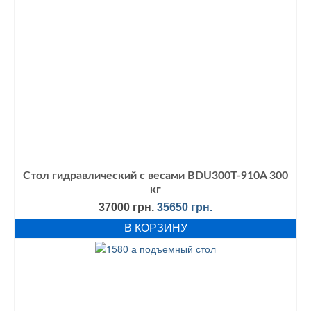
Стол гидравлический с весами BDU300T-910A 300
кг
Первоначальная
Текущая
37000
грн.
35650
грн.
цена
цена:
В КОРЗИНУ
составляла
35650 грн..
37000 грн..