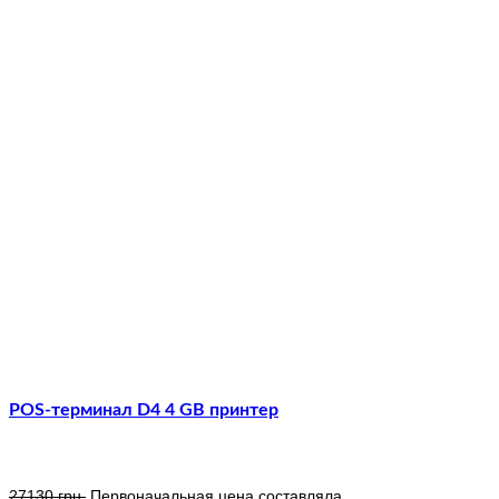
POS-терминал D4 4 GB принтер
27130
грн.
Первоначальная цена составляла