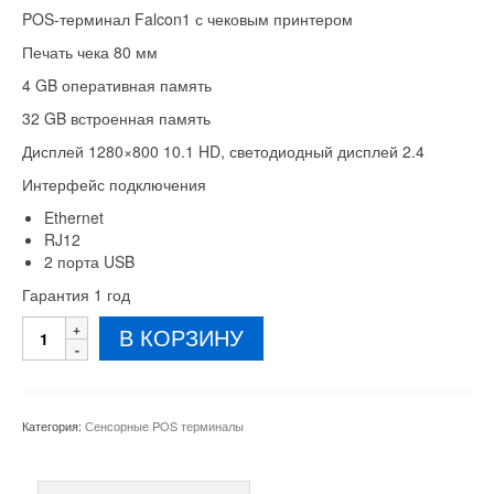
POS-терминал Falcon1 с чековым принтером
Печать чека 80 мм
4 GB оперативная память
32 GB встроенная память
Дисплей 1280×800 10.1 HD, светодиодный дисплей 2.4
Интерфейс подключения
Ethernet
RJ12
2 порта USB
Гарантия 1 год
Количество
В КОРЗИНУ
товара
POS-
терминал
Falcon1
Категория:
Сенсорные POS терминалы
с
принтером
4