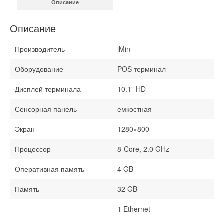
Описание
GB
Описание
Производитель
iMin
Оборудование
POS терминал
Дисплей терминала
10.1” HD
Сенсорная панель
емкостная
Экран
1280×800
Процессор
8-Core, 2.0 GHz
Оперативная память
4 GB
Память
32 GB
1 Ethernet