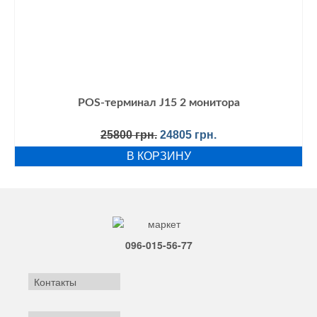
POS-терминал J15 2 монитора
Первоначальная
Текущая
25800
грн.
24805
грн.
цена
цена:
В КОРЗИНУ
составляла
24805 грн..
25800 грн..
096-015-56-77
Контакты