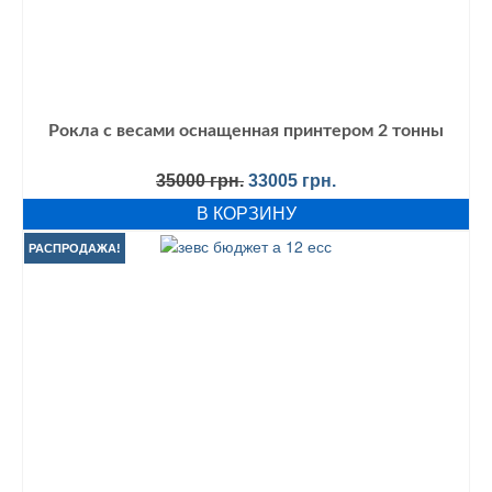
Рокла с весами оснащенная принтером 2 тонны
Первоначальная
Текущая
35000
грн.
33005
грн.
цена
цена:
В КОРЗИНУ
составляла
33005 грн..
35000 грн..
РАСПРОДАЖА!