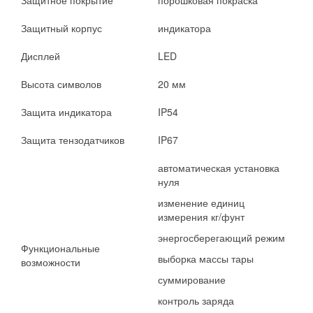
Защитное покрытие
порошковая покраска
Защитный корпус
индикатора
Дисплей
LED
Высота символов
20 мм
Защита индикатора
IP54
Защита тензодатчиков
IP67
автоматическая установка
нуля
изменение единиц
измерения кг/фунт
энергосберегающий режим
Функциональные
выборка массы тары
возможности
суммирование
контроль заряда