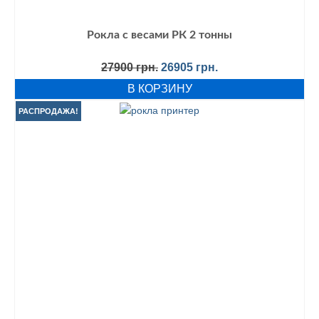
Рокла с весами РК 2 тонны
Первоначальная
Текущая
27900
грн.
26905
грн.
цена
цена:
В КОРЗИНУ
составляла
26905 грн..
27900 грн..
РАСПРОДАЖА!