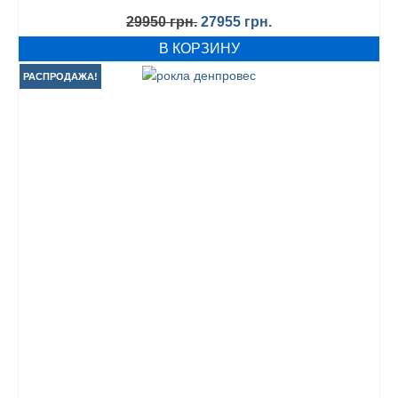
Первоначальная
Текущая
29950
грн.
27955
грн.
цена
цена:
В КОРЗИНУ
составляла
27955 грн..
29950 грн..
РАСПРОДАЖА!