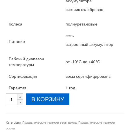
аккумулятора
счетчик калибровок
Колеса
полиуретановые
сеть
Питание
встроенный аккумулятор
Рабочий диапазон
от -10°С до +40°С
температуры
Сертификация
весы сертифицированы
Гарантия
1 год
Количество
В КОРЗИНУ
товара
Рокла
с
весами
Категории:
Гидравлические тележки весы рокла
,
Гидравлические тележки
Зевс
роклы