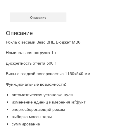
ВПЕ
Бюджет
МВ6
Описание
1
т
Описание
Рокла с весами Зевс ВПЕ Бюджет МВ6
Номинальная нагрузка 1 т
Дискретность отчета 500 г
Вилы с гладкой поверхностью 1150х540 мм
Функциональные возможности:
автоматическая установка нуля
изменение единиц измерения кг/фунт
энергосберегающий режим
выборка массы тары
суммирование