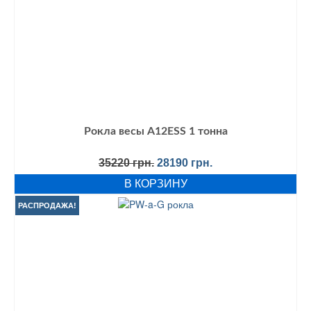
Рокла весы A12ESS 1 тонна
Первоначальная
Текущая
35220
грн.
28190
грн.
цена
цена:
В КОРЗИНУ
составляла
28190 грн..
35220 грн..
РАСПРОДАЖА!