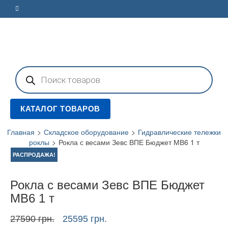
Поиск
товаров
КАТАЛОГ ТОВАРОВ
Главная
>
Складское оборудование
>
Гидравлические тележки
роклы
>
Рокла с весами Зевс ВПЕ Бюджет МВ6 1 т
РАСПРОДАЖА!
Рокла с весами Зевс ВПЕ Бюджет
МВ6 1 т
Первоначальная
Текущая
27590
грн.
25595
грн.