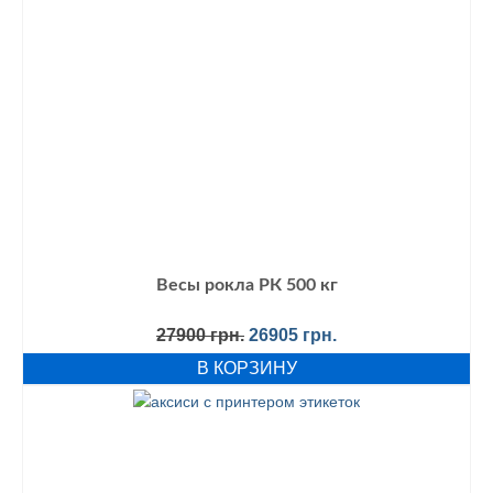
Весы рокла РК 500 кг
Первоначальная
Текущая
27900
грн.
26905
грн.
цена
цена:
В КОРЗИНУ
составляла
26905 грн..
27900 грн..