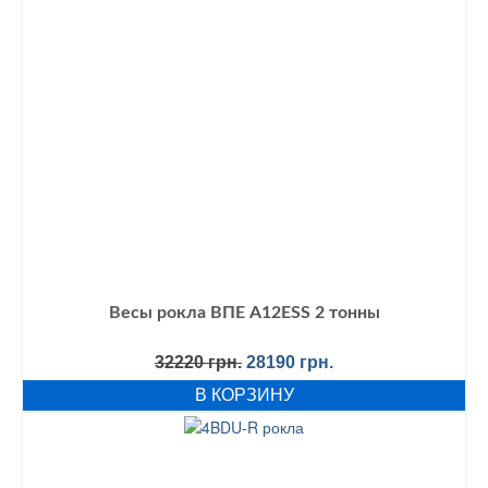
Весы рокла ВПЕ A12ESS 2 тонны
Первоначальная
Текущая
32220
грн.
28190
грн.
цена
цена:
В КОРЗИНУ
составляла
28190 грн..
32220 грн..