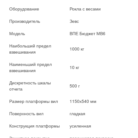
цена
цена:
составляла
25595 грн..
Оборудование
Рокла с весами
27590 грн..
Производитель
Зевс
Модель
ВПЕ Бюджет МВ6
Наибольший предел
1000 кг
взвешивания
Наименьший предел
10 кг
взвешивания
Дискретность шкалы
500 г
отчета
Размер платформы вил
1150х540 мм
Поверхность вил
гладкая
Конструкция платформы
усиленная