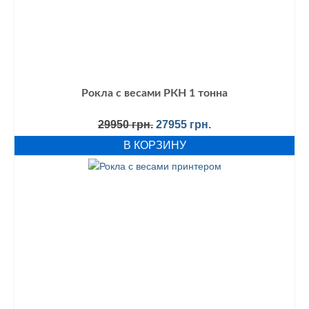
Рокла с весами РКН 1 тонна
Первоначальная
Текущая
29950
грн.
27955
грн.
цена
цена:
В КОРЗИНУ
составляла
27955 грн..
29950 грн..