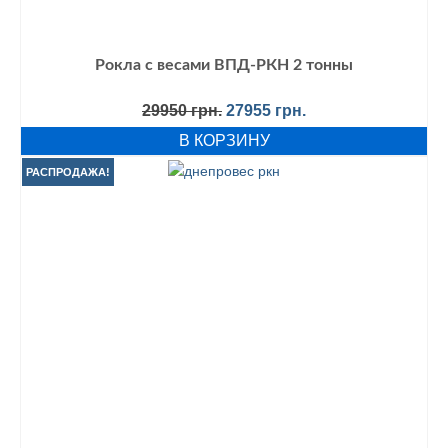
Рокла с весами ВПД-РКН 2 тонны
Первоначальная
Текущая
29950
грн.
27955
грн.
цена
цена:
В КОРЗИНУ
составляла
27955 грн..
29950 грн..
РАСПРОДАЖА!