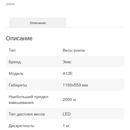
А12Е
роклы
2
тонны
Описание
Описание
Тип
Весы рокла
Бренд
Зевс
Модель
А12Е
Габариты
1150х550 мм
Наибольший предел
2000 кг
взвешивания
Тип дисплея весов
LED
Дискретность
1 кг