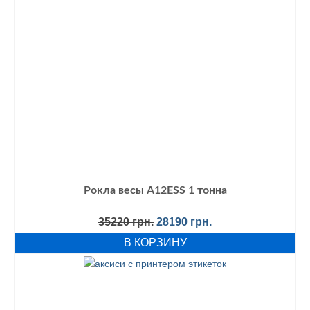
Рокла весы A12ESS 1 тонна
Первоначальная
Текущая
35220
грн.
28190
грн.
цена
цена:
В КОРЗИНУ
составляла
28190 грн..
35220 грн..