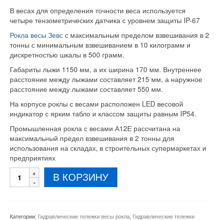
В весах для определения точности веса используется
четыре тензометрических датчика с уровнем защиты IP-67
Рокла весы Зевс
с максимальным пределом взвешивания в 2
тонны с минимальным взвешиванием в 10 килограмм и
дискретностью шкалы в 500 грамм.
Габариты лыжи 1150 мм, а их ширина 170 мм. Внутреннее
расстояние между лыжами составляет 215 мм, а наружное
расстояние между лыжами составляет 550 мм.
На корпусе роклы с весами расположен LED весовой
индикатор с ярким табло и классом защиты равным IP54.
Промышленная рокла с весами А12Е рассчитана на
максимальный предел взвешивания в 2 тонны для
использования на складах, в строительных супермаркетах и
предприятиях
Количество
В КОРЗИНУ
товара
Рокла
с
весами
Категории:
Гидравлические тележки весы рокла
,
Гидравлические тележки