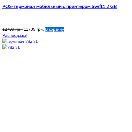
POS-терминал мобильный с принтером Swift1 2 GB
Первоначальная
Текущая
12700
грн.
11705
грн.
В корзину
цена
цена:
Распродажа!
составляла
11705 грн..
12700 грн..