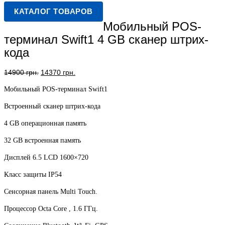
КАТАЛОГ ТОВАРОВ
Мобильный POS-
терминал Swift1 4 GB сканер штрих-
кода
Первоначальная
Текущая
14900
грн.
14370
грн.
цена
цена:
Мобильный POS-терминал Swift1
составляла
14370 грн..
14900 грн..
Встроенный сканер штрих-кода
4 GB операционная память
32 GB встроенная память
Дисплей 6.5 LCD 1600×720
Класс защиты IP54
Сенсорная панель Multi Touch.
Процессор Octa Core , 1.6 ГГц.