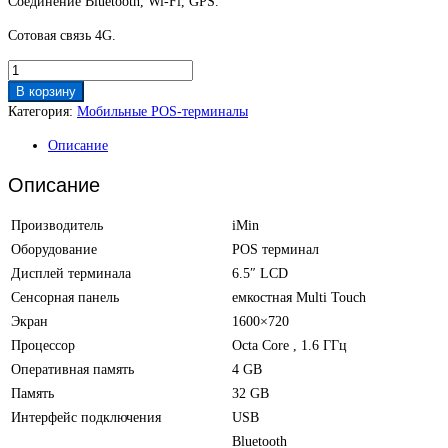
Соединение Bluetooth, Wi-Fi, GPS.
Сотовая связь 4G.
Количество
товара
В корзину
Мобильный
Категория:
Мобильные POS-терминалы
POS-
Описание
терминал
Swift1
Описание
4
GB
Производитель
iMin
сканер
штрих-
Оборудование
POS терминал
кода
Дисплей терминала
6.5″ LCD
Сенсорная панель
емкостная Multi Touch
Экран
1600×720
Процессор
Octa Core , 1.6 ГГц
Оперативная память
4 GB
Память
32 GB
Интерфейс подключения
USB
Bluetooth