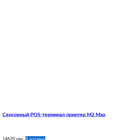
Сенсорный POS-терминал принтер M2 Max
14520
грн.
В корзину