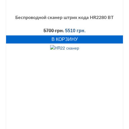
Беспроводной сканер штрих кода HR2280 BT
Первоначальная
Текущая
5700
грн.
5510
грн.
цена
цена:
В КОРЗИНУ
составляла
5510 грн..
5700 грн..