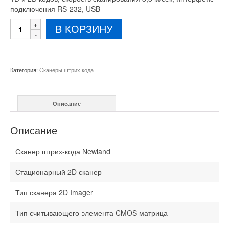
подключения RS-232, USB
Количество
В КОРЗИНУ
товара
Многоплоскостной
сканер
штрих-
Категория:
Сканеры штрих кода
кода
FR80
Описание
Описание
Сканер штрих-кода Newland
Стационарный 2D сканер
Тип сканера 2D Imager
Тип считывающего элемента CMOS матрица