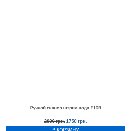
Ручной сканер штрих-кода E10R
Первоначальная
Текущая
2000
грн.
1750
грн.
цена
цена:
В КОРЗИНУ