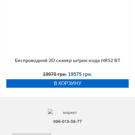
Беспроводной 2D сканер штрих-кода HR52 BT
Первоначальная
Текущая
19970
грн.
19575
грн.
цена
цена:
В КОРЗИНУ
составляла
19575 грн..
19970 грн..
096-015-56-77