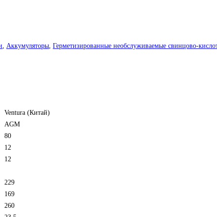
и
,
Аккумуляторы
,
Герметизированные необслуживаемые свинцово-кисл
Ventura (Китай)
AGM
80
12
12
229
169
260