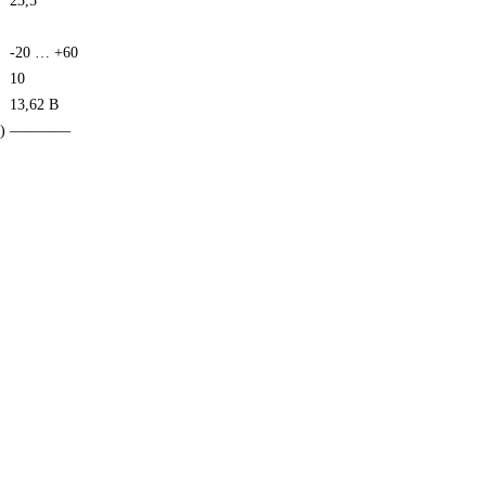
23,5
-20 … +60
10
13,62 В
)
————