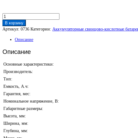
Количество
товара
В корзину
Аккумулятор
Артикул:
0736
Категории:
Аккумуляторные свинцово-кислотные батаре
Ventura
Описание
GPL
12-
Описание
80
L
Основные характеристики:
Производитель:
Тип:
Емкость, А.ч:
Гарантия, мес:
Номинальное напряжение, В:
Габаритные размеры:
Высота, мм:
Ширина, мм:
Глубина, мм: