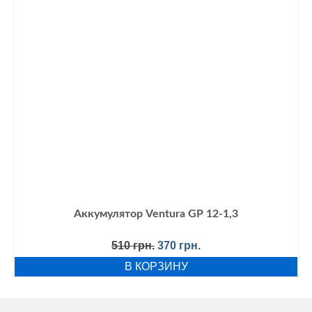
Аккумулятор Ventura GP 12-1,3
Первоначальная
Текущая
510
грн.
370
грн.
цена
цена:
В КОРЗИНУ
составляла
370 грн..
510 грн..