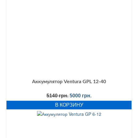
Аккумулятор Ventura GPL 12-40
Первоначальная
Текущая
5140
грн.
5000
грн.
цена
цена:
В КОРЗИНУ
составляла
5000 грн..
5140 грн..