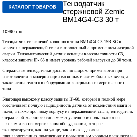
Тензодатчик
КАТАЛОГ ТОВАРОВ
стержневой Zemic
BM14G4-C3 30 т
10990
грн.
Тензодатчик стержневой колонного типа BM14G4-C3-15B-SC в
корпус из нержавеющей стали выполненный с применением лазерной
сварки. Тензометрический датчик оснащен классом точности С3,
классом защиты IP- 68 и имеет уровень рабочей нагрузки до 30 тонн.
Стержневые тензодатчики достаточно широко применяются при
изготовлении и модернизации вагонных и автомобильных весов, а
также используются в оборудовании контрольно-измерительного
типа.
Благодаря высокому классу защиты IP-68, который в полной мере
обеспечивает полную защищенность датчика от воздействия влаги и
пыли, а также прочному корпусу из нержавеющей стали, тензодатчик
стержневой колонного типа может успешно использоваться на
весовом и весоизмерительном оборудовании, которое
эксплуатируется, как на улице, так и в складских и
производственных помещениях с повышенным уровнем влажности и