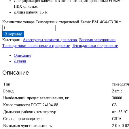
Спецификация кабеля: 4-x жильный экранированный Ø 5мм в
ПВХ оплетке.
Длина кабеля: 15 м.
Количество товара Тензодатчик стержневой Zemic BM14G4-C3 30 т
В корзину
Категории:
Аксессуары запчасти для весов
,
Весовая электроника
,
Тензодатчики аналоговые и цифровые
,
Тензодатчики стержневые
Описание
Детали
Описание
Тип
тензодат
Бренд
Zemic
Наибольший предел взвешивания, кг
30000
Класс точности ГОСТ 24104-88
C3
Диапазон рабочих температур
от -35 ℃
Страна производитель
США
Выходная чувствительность
2.0 ± 0.0