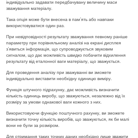
індивідуально задавати передбачувану величину маси
зважування матеріалу.
Така опція може бути внесена в пам’ять або навпаки
використовуватися один раз.
При невідповідності результату зважування певному раніше
параметру при порівняльному аналізі на екрані дисплея
з’явиться інформація, що супроводжується звуковим
сигналом, що дає можливість швидко побачити відхилення
результату від еталонної ваги матеріалу, що зважується.
Для проведення аналізу при зважуванні ви зможете
індивідуально виставити необхідну одиницю виміру.
Функція штучного підрахунку, дає можливість визначити
кількість одиниць виробу, що зважуються, незалежно від їх
розміру за умови однакової ваги кожного з них.
Використовуючи функцію поштучного рахунку, ви зможете
визначити точну кількість виробів, що зважуються, як би малі
вони не були за розміром.
Для отримання таких точних даних необхідно лише зважити