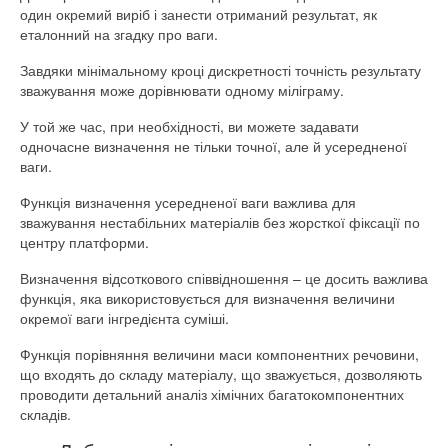
один окремий виріб і занести отриманий результат, як
еталонний на згадку про ваги.
Завдяки мінімальному кроці дискретності точність результату
зважування може дорівнювати одному міліграму.
У той же час, при необхідності, ви можете задавати
одночасне визначення не тільки точної, але й усередненої
ваги.
Функція визначення усередненої ваги важлива для
зважування нестабільних матеріалів без жорсткої фіксації по
центру платформи.
Визначення відсоткового співвідношення – це досить важлива
функція, яка використовується для визначення величини
окремої ваги інгредієнта суміші.
Функція порівняння величини маси компонентних речовини,
що входять до складу матеріалу, що зважується, дозволяють
проводити детальний аналіз хімічних багатокомпонентних
складів.