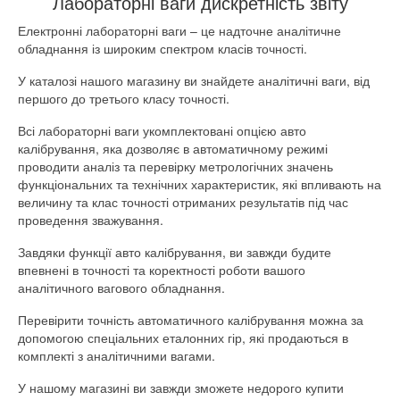
Лабораторні ваги дискретність звіту
Електронні лабораторні ваги – це надточне аналітичне
обладнання із широким спектром класів точності.
У каталозі нашого магазину ви знайдете аналітичні ваги, від
першого до третього класу точності.
Всі лабораторні ваги укомплектовані опцією авто
калібрування, яка дозволяє в автоматичному режимі
проводити аналіз та перевірку метрологічних значень
функціональних та технічних характеристик, які впливають на
величину та клас точності отриманих результатів під час
проведення зважування.
Завдяки функції авто калібрування, ви завжди будите
впевнені в точності та коректності роботи вашого
аналітичного вагового обладнання.
Перевірити точність автоматичного калібрування можна за
допомогою спеціальних еталонних гір, які продаються в
комплекті з аналітичними вагами.
У нашому магазині ви завжди зможете недорого купити