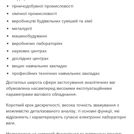
гірничодобувної промисловості
хімічної промисловості
виробництві будівельних сумішей та хімії
металургії
машинобудуванні
виробничих лабораторіях
наукових центрах
дослідних центрах
вищих навчальних закладах
професійних технічних навчальних закладах
Достатньо широта сфери застосування аналітичних ваг
обумовлена ​​насамперед високими експлуатаційними
параметрами вагового обладнання.
Короткий крок дискретності, висока точність зважування з
можливістю деталізованого аналізу, ті основні функції, які
відрізняють і характеризують сучасні електронні лабораторні
ваги.
Незважаючи на широкий функціонал та підвищену точність