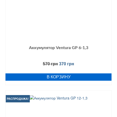
Аккумулятор Ventura GP 6-1,3
Первоначальная
Текущая
570
грн
370
грн
цена
цена:
составляла
370 грн.
В КОРЗИНУ
570 грн.
РАСПРОДАЖА!