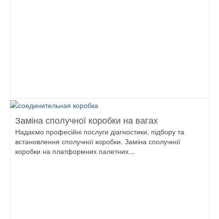
Заміна сполучної коробки на вагах
Надаємо професійні послуги діагностики, підбору та
встановлення сполучної коробки. Заміна сполучної
коробки на платформних палетних...