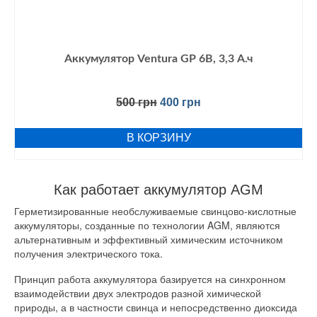
Аккумулятор Ventura GP 6В, 3,3 А.ч
Первоначальная
Текущая
500
грн
400
грн
цена
цена:
составляла
400 грн.
В КОРЗИНУ
500 грн.
Как работает аккумулятор AGM
Герметизированные необслуживаемые свинцово-кислотные
аккумуляторы, созданные по технологии AGM, являются
альтернативным и эффективный химическим источником
получения электрического тока.
Принцип работа аккумулятора базируется на синхронном
взаимодействии двух электродов разной химической
природы, а в частности свинца и непосредственно диоксида