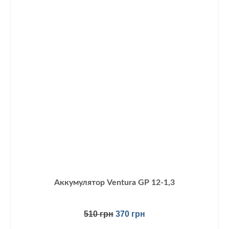
Аккумулятор Ventura GP 12-1,3
Первоначальная
Текущая
510
грн
370
грн
цена
цена: