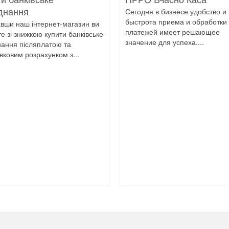
Сегодня в бизнесе удобство и
днання
быстрота приема и обработки
авши наш інтернет-магазин ви
платежей имеет решающее
е зі знижкою купити банківське
значение для успеха....
ання післяплатою та
івковим розрахунком з...