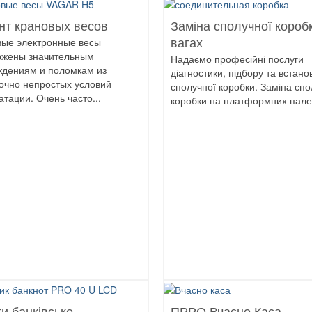
нт крановых весов
Заміна сполучної короб
вые электронные весы
вагах
ржены значительным
Надаємо професійні послуги
ждениям и поломкам из
діагностики, підбору та встан
очно непростых условий
сполучної коробки. Заміна спо
атации. Очень часто...
коробки на платформних палет
и банківське
ПРРО Вчасно Каса