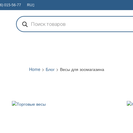
6) 015-56-77
RU
Поиск
товаров
Home
>
Блог
>
Весы для зоомагазина