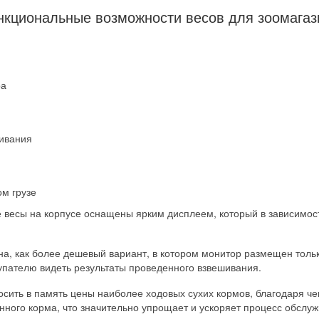
нкциональные возможности весов для зоомагаз
ра
шивания
м грузе
весы на корпусе оснащены ярким дисплеем, который в зависимост
на, как более дешевый вариант, в котором монитор размещен тольк
пателю видеть результаты проведенного взвешивания.
сить в память цены наиболее ходовых сухих кормов, благодаря ч
анного корма, что значительно упрощает и ускоряет процесс обслу