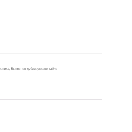
роника
,
Выносное дублирующее табло