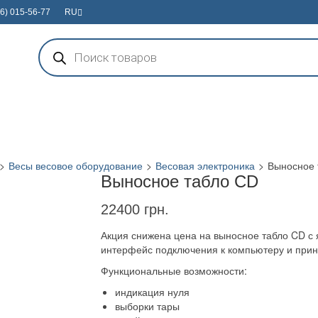
6) 015-56-77
RU
Поиск
товаров
>
Весы весовое оборудование
>
Весовая электроника
>
Выносное 
Выносное табло CD
22400
грн.
Акция снижена цена на выносное табло CD с
интерфейс подключения к компьютеру и прин
Функциональные возможности:
индикация нуля
выборки тары