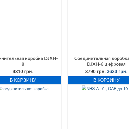
инительная коробка DJXH-
Соединительная коробка 
8
DJXH-6 цифровая
Первонач
4310
грн.
3790
грн.
3630
грн.
цена
В КОРЗИНУ
В КОРЗИНУ
составля
3790 грн..