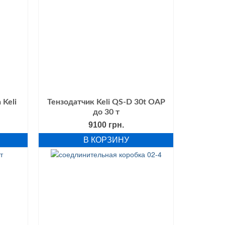
Keli
Тензодатчик Keli QS-D 30t OAP
до 30 т
альная
Текущая
9100
грн.
цена:
В КОРЗИНУ
ла
3630 грн..