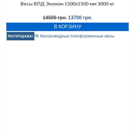
Весы ВПД Эконом 1500х1500 мм 3000 кг
Первоначальная
Текущая
14500
грн.
13700
грн.
цена
цена:
В КОРЗИНУ
составляла
13700 грн..
14500 грн..
РАСПРОДАЖА!