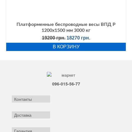
Платформенные беспроводные весы ВПД Р
1200х1500 мм 3000 кг
Первоначальная
Текущая
19200
грн.
18270
грн.
цена
цена:
В КОРЗИНУ
составляла
18270 грн..
19200 грн..
096-015-56-77
Контакты
Доставка
Гарантия