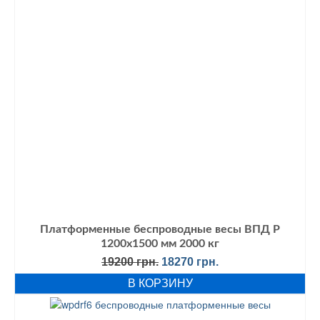
Платформенные беспроводные весы ВПД Р
1200х1500 мм 2000 кг
Первоначальная
Текущая
19200
грн.
18270
грн.
цена
цена:
В КОРЗИНУ
составляла
18270 грн..
19200 грн..