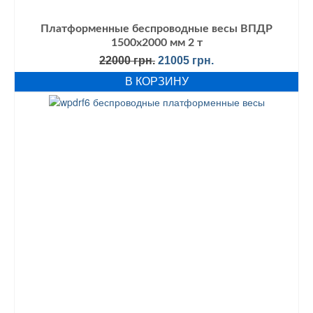
Платформенные беспроводные весы ВПДР
1500х2000 мм 2 т
Первоначальная
Текущая
22000
грн.
21005
грн.
цена
цена:
В КОРЗИНУ
составляла
21005 грн..
22000 грн..