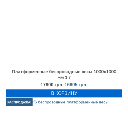
Платформенные беспроводные весы 1000х1000
мм 1 т
Первоначальная
Текущая
17800
грн.
16805
грн.
цена
цена:
В КОРЗИНУ
составляла
16805 грн..
17800 грн..
РАСПРОДАЖА!