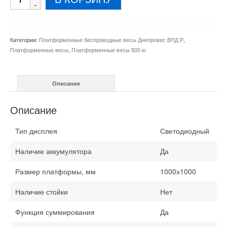
товара
Платформенные
беспроводные
весы
Категории:
Платформенные беспроводные весы Днепровес ВПД Р
,
ВПД
Платформенные весы
,
Платформенные весы 500 кг
Р
1000х1000
мм
Описание
на
500
кг
Описание
Тип дисплея
Светодиодный
Наличие аккумулятора
Да
Размер платформы, мм
1000х1000
Наличие стойки
Нет
Функция суммирования
Да