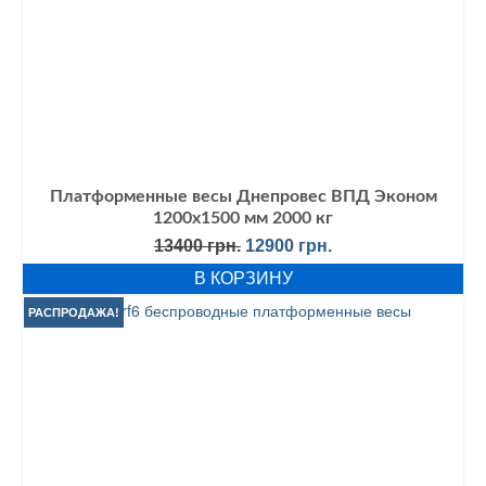
Платформенные весы Днепровес ВПД Эконом
1200х1500 мм 2000 кг
Первоначальная
Текущая
13400
грн.
12900
грн.
цена
цена:
В КОРЗИНУ
составляла
12900 грн..
13400 грн..
РАСПРОДАЖА!