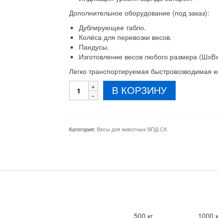
Дополнительное оборудование (под заказ):
Дублирующее табло.
Колёса для перевозки весов.
Пандусы.
Изготовление весов любого размера (ШхВх
Легко транспортируемая быстровозводимая к
Количество
В КОРЗИНУ
товара
Весы
для
животных
Категория:
Весы для животных ВПД-СК
ВПД-
С
1000х2000
мм
500 кг
1000 к