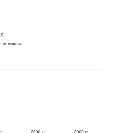
Д).
онструкция
г
2000 кг
3000 кг