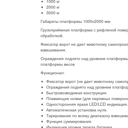
1000 кг
2000 кг
3000 кг
Габариты платформы 1000х2000 мм
Грузоприёмная платформа с рифленой повер
обработкой.
Фиксатор ворот не дает животному самопроиз
взвешивания.
Ограждения поднято над уровнем платформы,
платформы весов
Функционал:
Фиксатор ворот (не дает животному самопр
Ограждения поднято над уровнем платформ
Быстровозводимая конструкция.
Плавающие ножки (для неровных поверхно
Односторонняя яркая LED/LCD индикация.
Автоматическая установка нуля.
Тарирование по всему диапазону взвешив
Функция суммирования.
Индикация уровня заряда батареи.