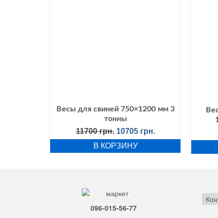
Весы для свиней 750×1200 мм 3
Ве
тонны
Первоначальная
Текущая
11700
грн.
10705
грн.
цена
цена:
В КОРЗИНУ
составляла
10705 грн..
11700 грн..
Кон
096-015-56-77