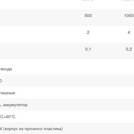
500
1000
2
4
0,1
0,2
 входа
0
пашные
ь, аккумулятор
°C+40°C
54 (корпус из прочного пластика)