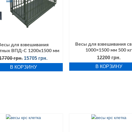
Весы для взвешивания с
Весы для взвешивания
1000×1500 мм 500 кг
тных ВПД-С 1200х1500 мм
12200
грн.
Первоначальная
Текущая
17700
грн.
15705
грн.
цена
цена:
В КОРЗИНУ
В КОРЗИНУ
составляла
15705 грн..
17700 грн..