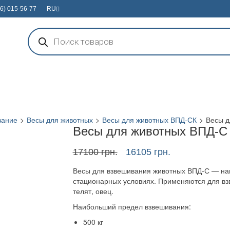
6) 015-56-77
RU
Поиск
товаров
вание
>
Весы для животных
>
Весы для животных ВПД-СК
>
Весы д
Весы для животных ВПД-С
Первоначальная
Текущая
17100
грн.
16105
грн.
цена
цена:
Весы для взвешивания животных ВПД-С — на
составляла
16105 грн..
стационарных условиях. Применяются для взв
17100 грн..
телят, овец.
Наибольший предел взвешивания:
500 кг