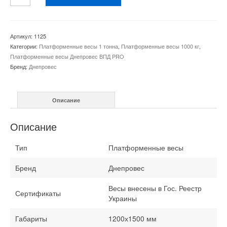
товара
Платформенные
весы
ВПД
Артикул:
1125
PRO
Категории:
Платформенные весы 1 тонна
,
Платформенные весы 1000 кг
,
1200×1500
Платформенные весы Днепровес ВПД PRO
мм
Бренд:
Днепровес
1000
кг
Описание
Описание
Тип
Платформенные весы
Бренд
Днепровес
Весы внесены в Гос. Реестр
Сертификаты
Украины
Габариты
1200х1500 мм