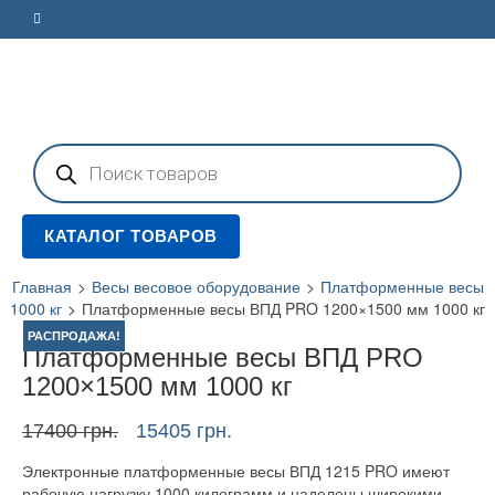
Поиск
товаров
КАТАЛОГ ТОВАРОВ
Главная
>
Весы весовое оборудование
>
Платформенные весы
1000 кг
>
Платформенные весы ВПД PRO 1200×1500 мм 1000 кг
РАСПРОДАЖА!
Платформенные весы ВПД PRO
1200×1500 мм 1000 кг
Первоначальная
Текущая
17400
грн.
15405
грн.
цена
цена:
Электронные платформенные весы ВПД 1215 PRO имеют
составляла
15405 грн..
рабочую нагрузку 1000 килограмм и наделены широкими