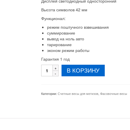
Дисплей светодиодный односторонний
Высота символов 42 мм
Функционал:
режим поштучного взвешивания
суммирование
вывод на ноль авто
тарирование
эконом режим работы
Гарантия 1 год
Количество
В КОРЗИНУ
товара
Весы
ВТД-
ФЛ
Категории:
Счетные весы для метизов
,
Фасовочные весы
15
кг