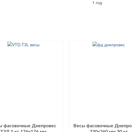
1 год
ы фасовочные Днепровес
Весы фасовочные Днепро
ТЗЛ 1 кг 176х176 мм
230х260 мм 30 кг