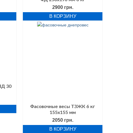
2900
грн.
В КОРЗИНУ
ЛД 30
альная
Текущая
цена:
Фасовочные весы ТЗЖК 6 кг
ла
1950 грн..
155х155 мм
2050
грн.
В КОРЗИНУ