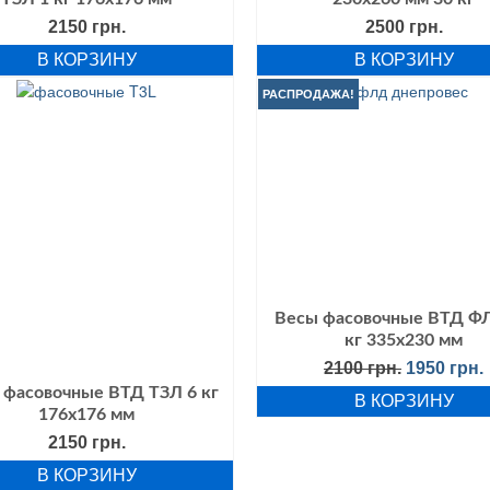
2150
грн.
2500
грн.
В КОРЗИНУ
В КОРЗИНУ
РАСПРОДАЖА!
Весы фасовочные ВТД Ф
кг 335х230 мм
Первонач
2100
грн.
1950
грн.
цена
 фасовочные ВТД ТЗЛ 6 кг
В КОРЗИНУ
составля
176х176 мм
2100 грн..
2150
грн.
В КОРЗИНУ