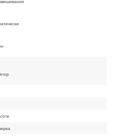
взвешивания
матически
ты
ятор
соте
верка