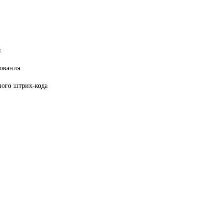
я
ования
ного штрих-кода