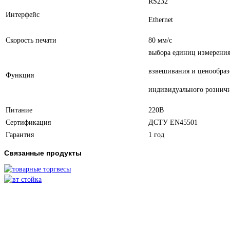
RS232
Интерфейс
Ethernet
Скорость печати
80 мм/с
выбора единиц измерени
взвешивания и ценообраз
Функция
индивидуального рознич
Питание
220В
Сертификация
ДСТУ EN45501
Гарантия
1 год
Связанные продукты