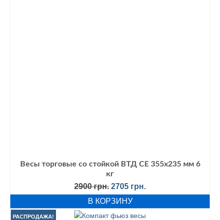
Весы торговые со стойкой ВТД СЕ 355х235 мм 6
кг
Первоначальная
Текущая
2900
грн.
2705
грн.
цена
цена:
В КОРЗИНУ
составляла
2705 грн..
2900 грн..
РАСПРОДАЖА!