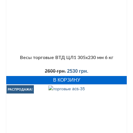
Весы торговые ВТД ЦЛ1 305х230 мм 6 кг
Первоначальная
Текущая
2600
грн.
2530
грн.
цена
цена:
В КОРЗИНУ
составляла
2530 грн..
2600 грн..
РАСПРОДАЖА!