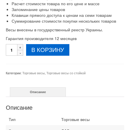
Расчет стоимости товара по его цене и массе
Запоминание цены товаров
Клавиши прямого доступа к ценам на семи товарам
Суммирование стоимости покупки нескольких товаров
Весы внесены в государственный реестр Украины.
Гарантия производителя 12 месяцев
Количество
В КОРЗИНУ
товара
Весы
торговые
со
Категории:
Торговые весы
,
Торговые весы со стойкой
стойкой
AP-
M
Описание
15
кг
Описание
Тип
Торговые весы