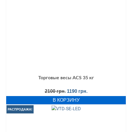
Торговые весы ACS 35 кг
Первоначальная
Текущая
2100
грн.
1190
грн.
цена
цена:
В КОРЗИНУ
составляла
1190 грн..
2100 грн..
РАСПРОДАЖА!