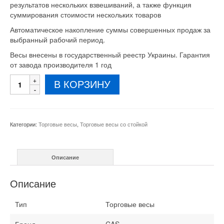
результатов нескольких взвешиваний, а также функция
суммирования стоимости нескольких товаров
Автоматическое накопление суммы совершенных продаж за
выбранный рабочий период.
Весы внесены в государственный реестр Украины. Гарантия
от завода производителя 1 год
Количество
В КОРЗИНУ
товара
Весы
торговые
со
Категории:
Торговые весы
,
Торговые весы со стойкой
стойкой
AP-
EX
Описание
30
кг
Описание
Тип
Торговые весы