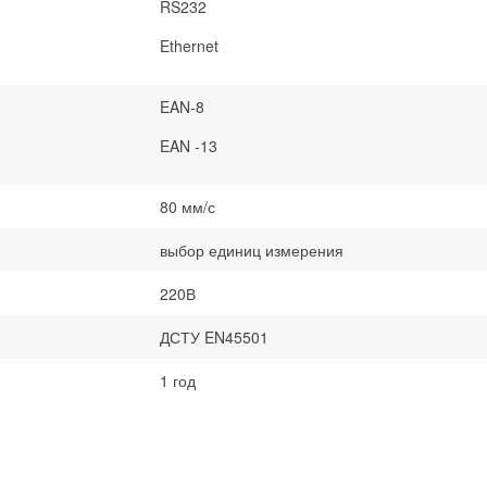
RS232
Ethernet
EAN-8
EAN -13
80 мм/с
выбор единиц измерения
220В
ДСТУ EN45501
1 год