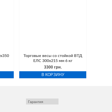
0х350
Торговые весы со стойкой ВТД
ЕЛС 300х215 мм 6 кг
альная
Текущая
3300
грн.
цена:
В КОРЗИНУ
ла
1270 грн..
Гарантия