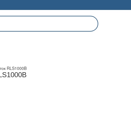
еток RLS1000B
RLS1000B