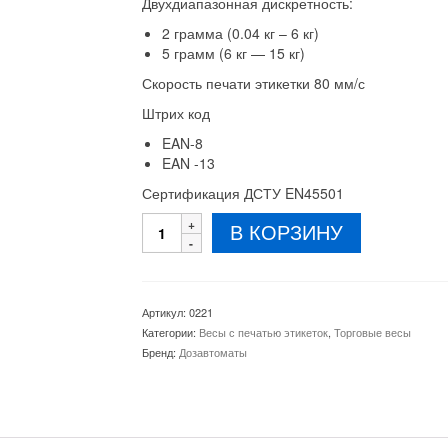
Двухдиапазонная дискретность:
2 грамма (0.04 кг – 6 кг)
5 грамм (6 кг — 15 кг)
Скорость печати этикетки 80 мм/с
Штрих код
EAN-8
EAN -13
Сертификация ДСТУ EN45501
Количество
В КОРЗИНУ
товара
Весы
с
печатью
Артикул:
0221
этикеток
Категории:
Весы с печатью этикеток
,
Торговые весы
RLS1000B
Бренд:
Дозавтоматы