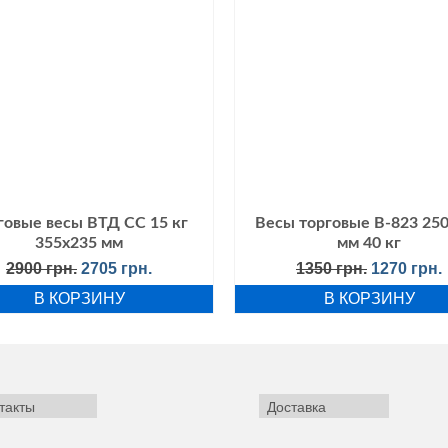
говые весы ВТД СС 15 кг
Весы торговые В-823 25
355х235 мм
мм 40 кг
Первоначальная
Текущая
Первонач
2900
грн.
2705
грн.
1350
грн.
1270
грн.
цена
цена:
цена
В КОРЗИНУ
В КОРЗИНУ
составляла
2705 грн..
составля
2900 грн..
1350 грн..
такты
Доставка