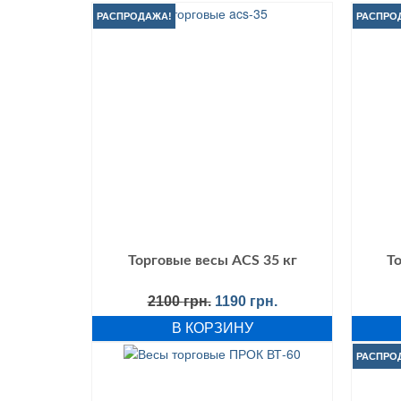
РАСПРОДАЖА!
РАСПРО
Торговые весы ACS 35 кг
Т
Первоначальная
Текущая
2100
грн.
1190
грн.
цена
цена:
В КОРЗИНУ
составляла
1190 грн..
2100 грн..
РАСПРО