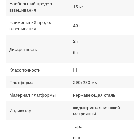
Наибольший предел
15 кг
взвешивания
Наименьший предел
40 г
взвешивания
2 г
Дискретность
5 г
Класс точности
III
Платформа
290х230 мм
Материал платформы
нержавеющая сталь
жидкокристаллический
Индикатор
матричный
тара
вес