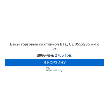
Весы торговые со стойкой ВТД СЕ 355х235 мм 6
кг
Первоначальная
Текущая
2900
грн.
2705
грн.
цена
цена:
В КОРЗИНУ
составляла
2705 грн..
2900 грн..