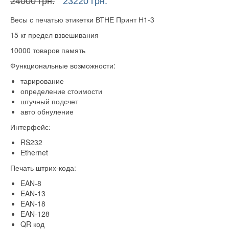
Первоначальная
Текущая
24000
грн.
23220
грн.
цена
цена:
Весы с печатью этикетки ВТНЕ Принт Н1-3
составляла
23220 грн..
24000 грн..
15 кг предел взвешивания
10000 товаров память
Функциональные возможности:
тарирование
определение стоимости
штучный подсчет
авто обнуление
Интерфейс:
RS232
Ethernet
Печать штрих-кода:
EAN-8
EAN-13
EAN-18
EAN-128
QR код