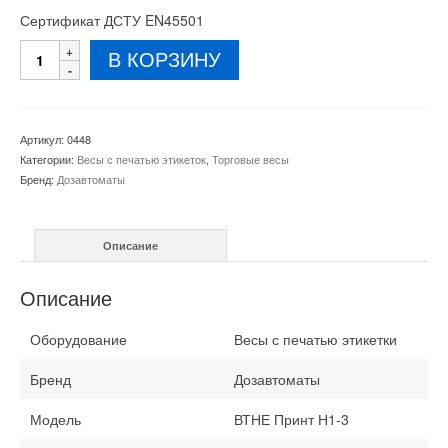
Сертификат ДСТУ EN45501
Количество
В КОРЗИНУ
товара
Весы
с
печатью
Артикул:
0448
этикетки
Категории:
Весы с печатью этикеток
,
Торговые весы
ВТНЕ
Бренд:
Дозавтоматы
Принт
Н1-
3
Описание
15
кг
Описание
Оборудование
Весы с печатью этикетки
Бренд
Дозавтоматы
Модель
ВТНЕ Принт Н1-3