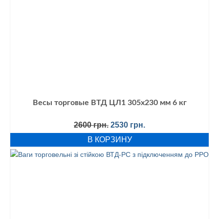
Весы торговые ВТД ЦЛ1 305х230 мм 6 кг
Первоначальная
Текущая
2600
грн.
2530
грн.
цена
цена:
В КОРЗИНУ
составляла
2530 грн..
2600 грн..