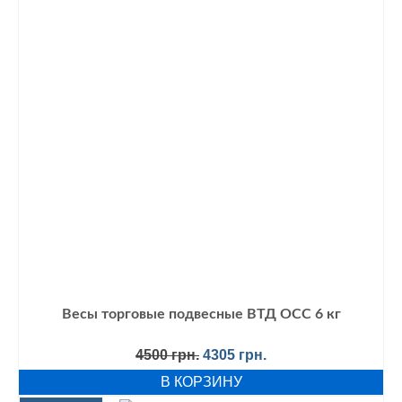
Весы торговые подвесные ВТД ОСС 6 кг
Первоначальная
Текущая
4500
грн.
4305
грн.
цена
цена:
В КОРЗИНУ
составляла
4305 грн..