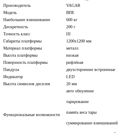
Производитель
VAGAR
Модель
ВПЕ
Наибольшее взвешивание
600 кг
Дискретность
200 г
Точность класс
III
Габариты платформы
1200х1200 мм
Материал платформы
металл
Высота платформы
низкая
Поверхность платформы
рифлёная
Пандусы
двухсторонние встроенные
Индикатор
LED
Высота символов дисплея
20 мм
авто обнуление
тарирование
память веса тары
Функциональные возможности
суммирование взвешиваний