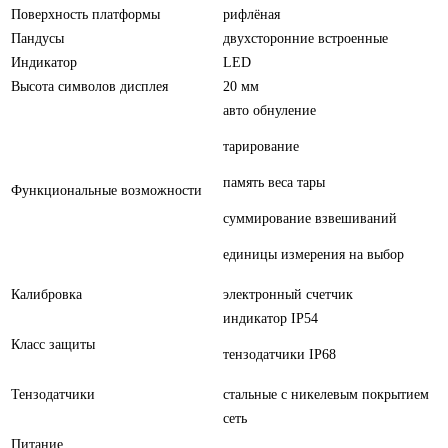
Поверхность платформы
рифлёная
Пандусы
двухсторонние встроенные
Индикатор
LED
Высота символов дисплея
20 мм
авто обнуление
тарирование
память веса тары
Функциональные возможности
суммирование взвешиваний
единицы измерения на выбор
Калибровка
электронный счетчик
индикатор IP54
Класс защиты
тензодатчики IP68
Тензодатчики
стальные с никелевым покрытием
сеть
Питание