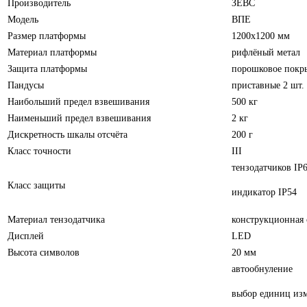
мм
Производитель
ЗЕВС
Модель
ВПЕ
Размер платформы
1200х1200 мм
Материал платформы
рифлёный метал
Защита платформы
порошковое покр
Пандусы
приставные 2 шт.
Наибольший предел взвешивания
500 кг
Наименьший предел взвешивания
2 кг
Дискретность шкалы отсчёта
200 г
Класс точности
III
тензодатчиков IP
Класс защиты
индикатор IP54
Материал тензодатчика
конструкционная 
Дисплей
LED
Высота символов
20 мм
автообнуление
выбор единиц из