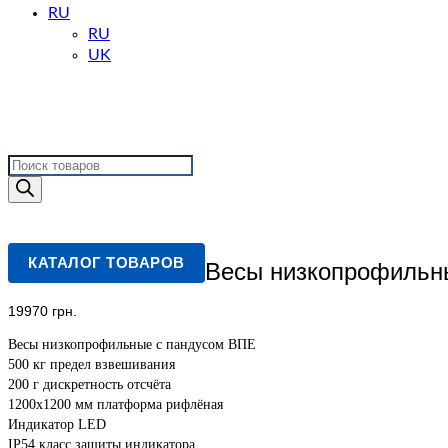
RU
RU
UK
Поиск
товаров
КАТАЛОГ ТОВАРОВ
Весы низкопрофильны
19970
грн.
Весы низкопрофильные с пандусом ВПЕ
500 кг предел взвешивания
200 г дискретность отсчёта
1200х1200 мм платформа рифлёная
Индикатор LED
IP54 класс защиты индикатора