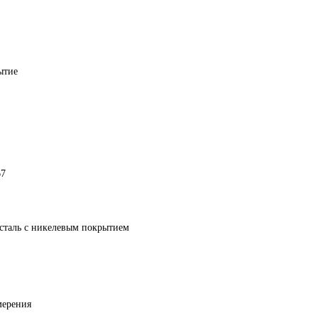
ытие
67
сталь с никелевым покрытием
мерения