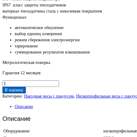
IP67 класс защиты тензодатчиков
материал тензодатчика сталь с никелевым покрытием
Функционал:
автоматическое обнуление
выбор единиц измерения
режим сбережения электроэнергии
тарирование
суммирование результатов взвешивания
Метрологическая поверка
Гарантия 12 месяцев
Количество
товара
В корзину
Весы
Категории:
Наездные весы c пандусом
,
Низкопрофильные весы с панду
низкопрофильные
Описание
пандус
ВПЕ
Описание
500
кг
Оборудование
низкопрофильные
1200х1200