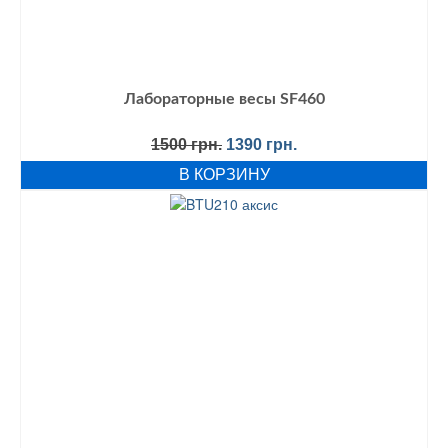
Лабораторные весы SF460
Первоначальная
Текущая
1500
грн.
1390
грн.
цена
цена:
В КОРЗИНУ
составляла
1390 грн..
1500 грн..