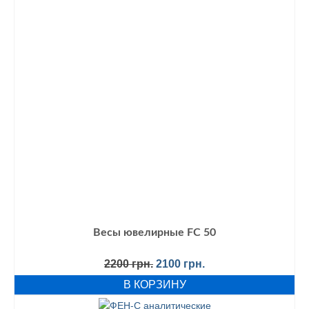
Весы ювелирные FC 50
Первоначальная
Текущая
2200
грн.
2100
грн.
цена
цена:
В КОРЗИНУ
составляла
2100 грн..
2200 грн..