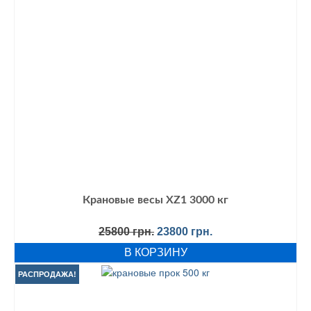
Крановые весы XZ1 3000 кг
Первоначальная
Текущая
25800
грн.
23800
грн.
цена
цена:
В КОРЗИНУ
составляла
23800 грн..
25800 грн..
РАСПРОДАЖА!