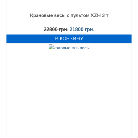
Крановые весы с пультом XZH 3 т
Первоначальная
Текущая
22800
грн.
21800
грн.
цена
цена:
В КОРЗИНУ
составляла
21800 грн..
22800 грн..