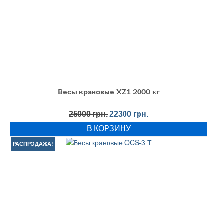
Весы крановые XZ1 2000 кг
Первоначальная
Текущая
25000
грн.
22300
грн.
цена
цена:
В КОРЗИНУ
составляла
22300 грн..
25000 грн..
РАСПРОДАЖА!