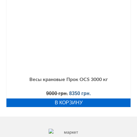
Весы крановые Прок OCS 3000 кг
Первоначальная
Текущая
9000
грн.
8350
грн.
цена
цена:
В КОРЗИНУ
составляла
8350 грн..
9000 грн..