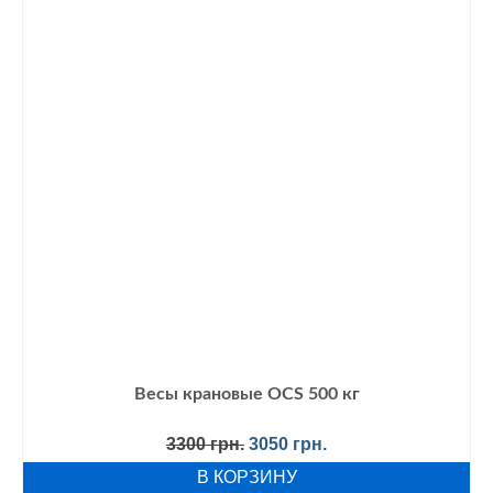
Весы крановые OCS 500 кг
Первоначальная
Текущая
3300
грн.
3050
грн.
цена
цена:
В КОРЗИНУ
составляла
3050 грн..