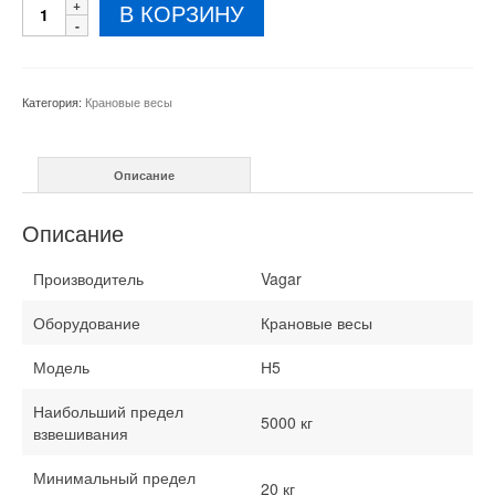
Количество
В КОРЗИНУ
товара
Весы
крановые
Н
Категория:
Крановые весы
5
т
Описание
Описание
Производитель
Vagar
Оборудование
Крановые весы
Модель
Н5
Наибольший предел
5000 кг
взвешивания
Минимальный предел
20 кг