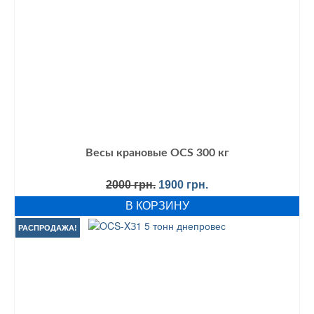
Весы крановые OCS 300 кг
Первоначальная
Текущая
2000
грн.
1900
грн.
цена
цена:
В КОРЗИНУ
составляла
1900 грн..
2000 грн..
РАСПРОДАЖА!