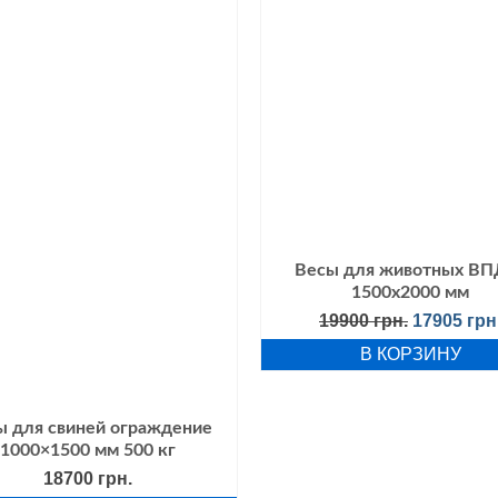
Весы для животных ВП
1500х2000 мм
Первонач
19900
грн.
17905
грн
цена
В КОРЗИНУ
составля
19900 грн.
ы для свиней ограждение
1000×1500 мм 500 кг
18700
грн.