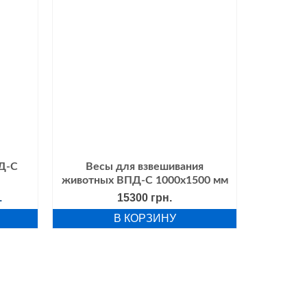
Весы дл
Д-С
Весы для взвешивания
животных ВПД-С 1000х1500 мм
альная
Текущая
.
15300
грн.
цена:
В КОРЗИНУ
ла
17905 грн..
.