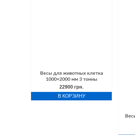
000×2000
Весы для животных клетка
1000×2000 мм 3 тонны
начальная
Текущая
грн.
22900
грн.
цена:
В КОРЗИНУ
вляла
14700 грн..
грн..
Вес