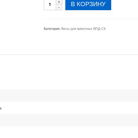
Количество
В КОРЗИНУ
товара
Весы
для
взвешивания
Категория:
Весы для животных ВПД-СК
свиней
1000x1500
мм
1
тонна
м