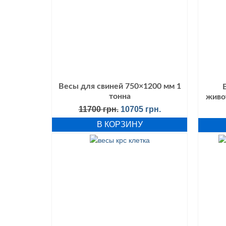
Весы для свиней 750×1200 мм 1
тонна
живо
Первоначальная
Текущая
11700
грн.
10705
грн.
цена
цена:
В КОРЗИНУ
составляла
10705 грн..
11700 грн..