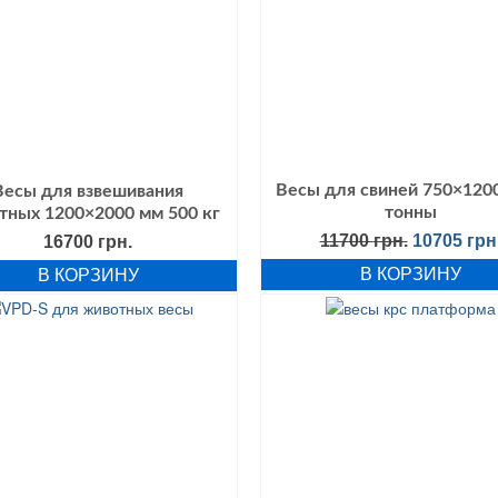
Весы для свиней 750×120
Весы для взвешивания
тонны
тных 1200×2000 мм 500 кг
Первонач
11700
грн.
10705
грн
16700
грн.
цена
В КОРЗИНУ
В КОРЗИНУ
составля
11700 грн.