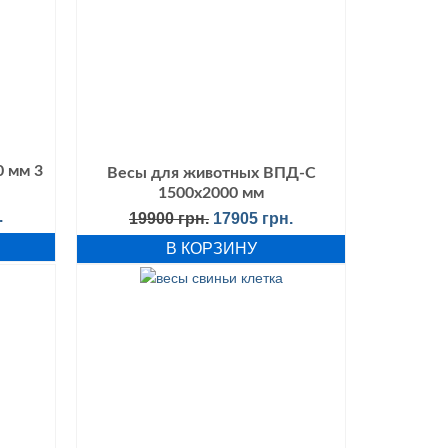
0 мм 3
Весы для животных ВПД-С
1500х2000 мм
альная
Текущая
.
Первоначальная
Текущая
19900
грн.
17905
грн.
цена:
цена
цена:
В КОРЗИНУ
ла
10705 грн..
составляла
17905 грн..
.
19900 грн..