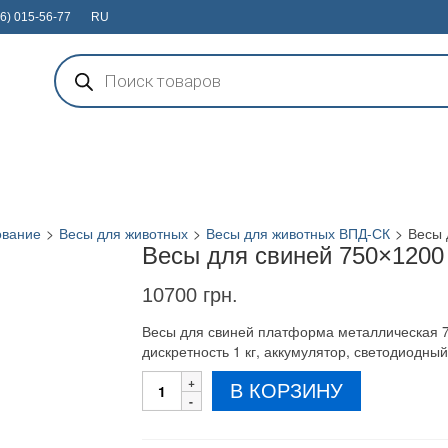
6) 015-56-77
RU
Поиск
товаров
ование
>
Весы для животных
>
Весы для животных ВПД-СК
>
Весы 
Весы для свиней 750×1200
10700
грн.
Весы для свиней платформа металлическая 7
дискретность 1 кг, аккумулятор, светодиодны
Количество
В КОРЗИНУ
товара
Весы
для