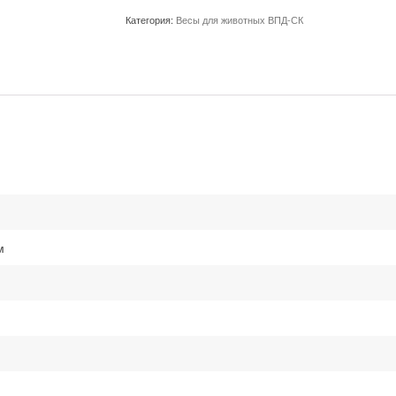
свиней
Категория:
Весы для животных ВПД-СК
750x1200
мм
2
тонны
м