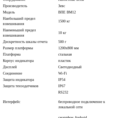
Производитель
Зевс
Модель
ВПЕ ВМ12
Наибольший предел
1500 кг
взвешивания
Наименьший предел
10 кг
взвешивания
Дискретность шкалы отчета
500 г
Размер платформы
1200х800 мм
Платформа
стальная
Корпус индикатора
пластик
Дисплей
Светодиодный
Соединение
Wi-Fi
Защита индикатора
IP54
Защита тензодатчиков
IP67
RS232
Интерфейс
беспроводное подключение к
локальной сети
смартфон Android