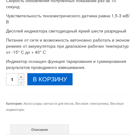
Скорость обновления полученных показаний раз за 10
секунд
Чувствительность тензометрического датчика равна 1,5-3 мВ/
В
Дисплей индикатора светодиодный яркий шести разрядный
Питание от сети и возможность автономно работать в эконом
режиме от аккумулятора при диапазоне рабочих температур
от -15° С до + 40° С
Индикатор оснащен функция тарирования и суммирования
результатов проводимого взвешивания.
Количество
В КОРЗИНУ
товара
Весовой
индикатор
А12Е
Категории:
Аксессуары запчасти для весов
,
Весовая электроника
,
Весовые
индикаторы
Описание