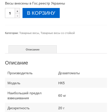
Весы внесены в Гос.реестр Украины
Количество
В КОРЗИНУ
товара
Товарные
весы
НК5
Категории:
Товарные весы
,
Товарные весы со стойкой
60
кг
Описание
Описание
Производитель
Дозавтоматы
Модель
НК5
Наибольший предел
60 кг
взвешивания
Дискретность
20 г