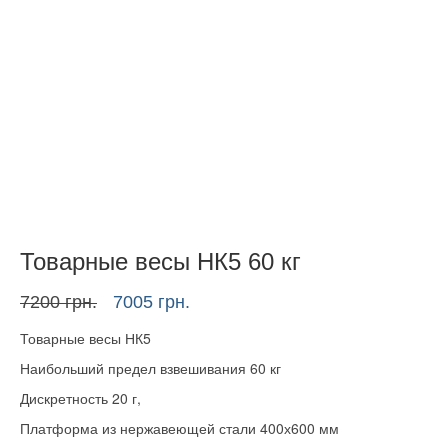
Товарные весы НК5 60 кг
Первоначальная
Текущая
7200
грн.
7005
грн.
цена
цена:
Товарные весы НК5
составляла
7005 грн..
7200 грн..
Наибольший предел взвешивания 60 кг
Дискретность 20 г,
Платформа из нержавеющей стали 400х600 мм