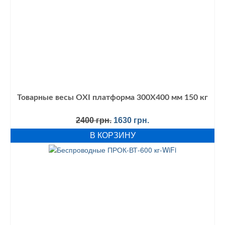
Товарные весы OXI платформа 300Х400 мм 150 кг
Первоначальная
Текущая
2400
грн.
1630
грн.
цена
цена:
В КОРЗИНУ
составляла
1630 грн..
2400 грн..