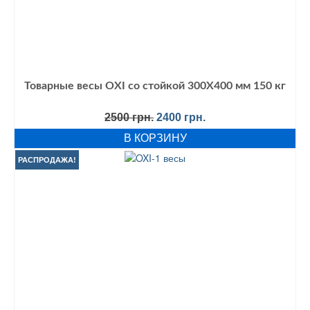
Товарные весы OXI со стойкой 300Х400 мм 150 кг
Первоначальная
Текущая
2500
грн.
2400
грн.
цена
цена:
В КОРЗИНУ
составляла
2400 грн..
2500 грн..
РАСПРОДАЖА!