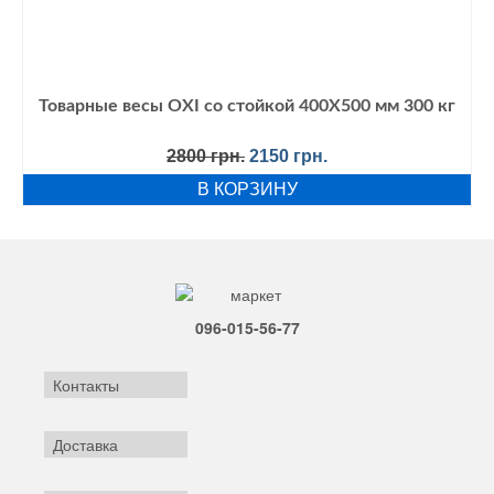
Товарные весы OXI со стойкой 400Х500 мм 300 кг
Первоначальная
Текущая
2800
грн.
2150
грн.
цена
цена:
В КОРЗИНУ
составляла
2150 грн..
2800 грн..
096-015-56-77
Контакты
Доставка