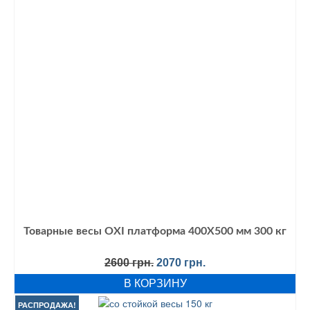
Товарные весы OXI платформа 400Х500 мм 300 кг
Первоначальная
Текущая
2600
грн.
2070
грн.
цена
цена:
В КОРЗИНУ
составляла
2070 грн..
2600 грн..
РАСПРОДАЖА!