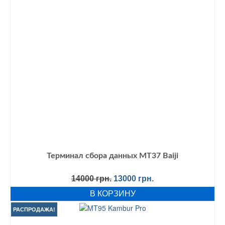
Терминал сбора данных MT37 Baiji
Первоначальная
Текущая
14000
грн.
13000
грн.
цена
цена:
В КОРЗИНУ
составляла
13000 грн..
14000 грн..
РАСПРОДАЖА!