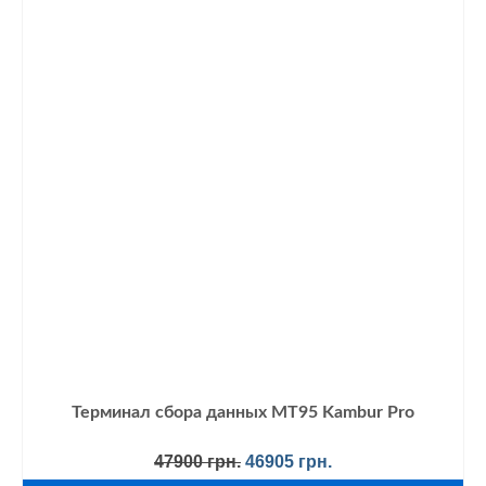
Терминал сбора данных MT95 Kambur Pro
Первоначальная
Текущая
47900
грн.
46905
грн.
цена
цена: