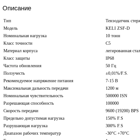
Описание
Тип
Тензодатчик стер
Модель
KELI ZSF-D
Номинальная нагрузка
10 тонн
Класс точности
С5
Материал корпуса
легированная ста
Класс защиты
IP68
Частота обновления
50 Гц
Ползучесть
±0,01%/F.S.
Рекомендуемое напряжение питания
7-15 В
Максимальная дальность передачи
1200 м
Номинальная чувствительность
500000 ISN
Разрешающая способность
100000
Скорость передачи
9600 (19200) BPS
Предельно допустимая нагрузка
150% F.S
Разрушающая нагрузка
300% F.S
Диапазон рабочих температур
-30°С +70°С